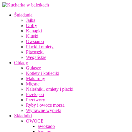
Śniadania
Jajka
Gofry
Kanapki
Kluski
Owsianki
Placki i omlety
Placuszki
Wegańskie
Obiady
Gulasze
Kotlety i kotleciki
Makarony
Mięsne
Naleśniki, omlety i placki
Przekąski
Przetwory
Ryby i owoce morza
Wytrawne wypieki
Składniki
OWOCE
awokado
banany