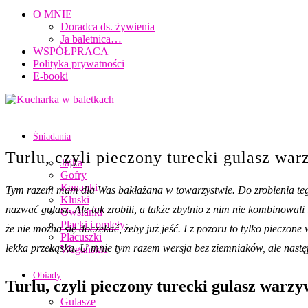
O MNIE
Doradca ds. żywienia
Ja baletnica…
WSPÓŁPRACA
Polityka prywatności
E-booki
Śniadania
Turlu, czyli pieczony turecki gulasz wa
Jajka
Gofry
Kanapki
Tym razem mam dla Was bakłażana w towarzystwie. Do zrobienia tego
Kluski
nazwać gulasz. Ale tak zrobili, a także zbytnio z nim nie kombinowali
Owsianki
Placki i omlety
że nie można się doczekać, żeby już jeść. I z pozoru to tylko pieczo
Placuszki
lekka przekąska. U mnie tym razem wersja bez ziemniaków, ale nastę
Wegańskie
Obiady
Turlu, czyli pieczony turecki gulasz warz
Gulasze