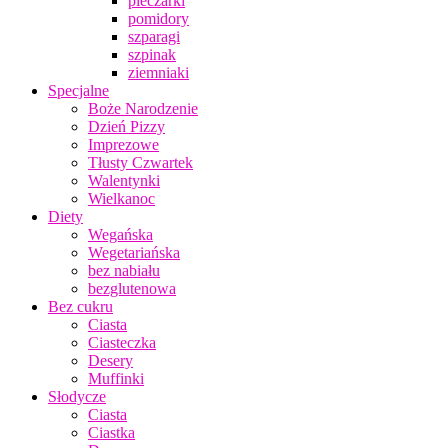
pieczarki
pomidory
szparagi
szpinak
ziemniaki
Specjalne
Boże Narodzenie
Dzień Pizzy
Imprezowe
Tłusty Czwartek
Walentynki
Wielkanoc
Diety
Wegańska
Wegetariańska
bez nabiału
bezglutenowa
Bez cukru
Ciasta
Ciasteczka
Desery
Muffinki
Słodycze
Ciasta
Ciastka