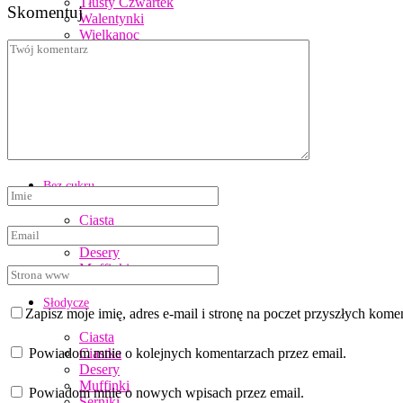
Tłusty Czwartek
Skomentuj
Walentynki
Wielkanoc
Diety
Wegańska
Wegetariańska
bez nabiału
bezglutenowa
Bez cukru
Ciasta
Ciasteczka
Desery
Muffinki
Słodycze
Zapisz moje imię, adres e-mail i stronę na poczet przyszłych kome
Ciasta
Powiadom mnie o kolejnych komentarzach przez email.
Ciastka
Desery
Muffinki
Powiadom mnie o nowych wpisach przez email.
Serniki