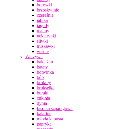
borówki
brzoskwinie
czereśnie
jabłka
jagody
maliny
nektarynki
śliwki
truskawki
wiśnie
Warzywa
bakłażan
bataty
botwinka
bób
brokuły
brukselka
buraki
cukinia
dynia
fasolka szparagowa
kalafior
młoda kapusta
papryka