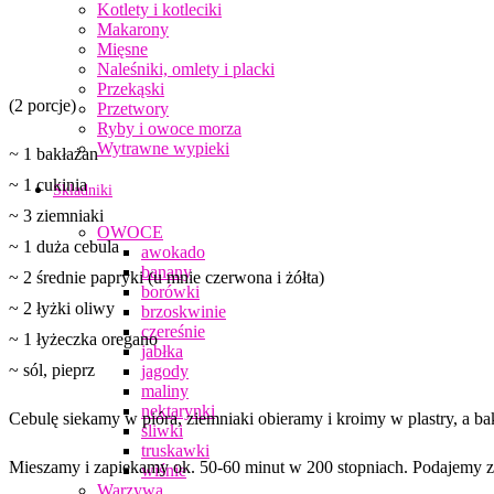
Kotlety i kotleciki
Makarony
Mięsne
Naleśniki, omlety i placki
Przekąski
(2 porcje)
Przetwory
Ryby i owoce morza
Wytrawne wypieki
~
1 bakłażan
~ 1 cukinia
Składniki
~ 3 ziemniaki
OWOCE
~ 1 duża cebula
awokado
banany
~ 2 średnie papryki (u mnie czerwona i żółta)
borówki
~ 2 łyżki oliwy
brzoskwinie
czereśnie
~ 1 łyżeczka oregano
jabłka
~ sól, pieprz
jagody
maliny
nektarynki
Cebulę siekamy w pióra, ziemniaki obieramy i kroimy w plastry, a ba
śliwki
truskawki
Mieszamy i zapiekamy ok. 50-60 minut w 200 stopniach. Podajemy z m
wiśnie
Warzywa