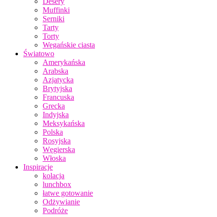
Desery
Muffinki
Serniki
Tarty
Torty
Wegańskie ciasta
Światowo
Amerykańska
Arabska
Azjatycka
Brytyjska
Francuska
Grecka
Indyjska
Meksykańska
Polska
Rosyjska
Węgierska
Włoska
Inspiracje
kolacja
lunchbox
łatwe gotowanie
Odżywianie
Podróże