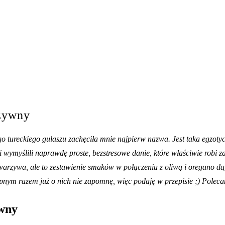
rzywny
 tureckiego gulaszu zachęciła mnie najpierw nazwa. Jest taka egzoty
 i wymyślili naprawdę proste, bezstresowe danie, które właściwie robi 
ne warzywa, ale to zestawienie smaków w połączeniu z oliwą i oregano d
pnym razem już o nich nie zapomnę, więc podaję w przepisie ;) Polec
ywny