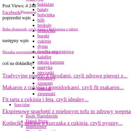
bakłażan
Post Views:
4 248
bataty
Facebook
Pinterest
botwinka
poprzedni wpis
bób
brokuły
Baba ghanoush, czyli pasta z bakłażana z tahini
brukselka
buraki
następny wpis
cukinia
dynia
fasolka szparagowa
Musaka wegetariańska z soczewicą
kalafior
młoda kapusta
coś na dokładkę?
papryka
pieczarki
Tradycyjne pierogi z jagodami, czyli zdrowe pierogi z...
pomidory
szparagi
Makaron z cukinią i pomidorkami, czyli fit makaron...
szpinak
ziemniaki
Fit tarta z cukinią i fetą, czyli idealny...
Specjalne
Ekspresowe spaghetti z mielonym tofu to zdrowy wegetari
Boże Narodzenie
Dzień Pizzy
Kotleciki siekane z kurczaka z cukinią, czyli pyszny...
Imprezowe