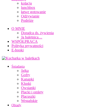
kolacja
lunchbox
łatwe gotowanie
Odżywianie
Podróże
O MNIE
Doradca ds. żywienia
Ja baletnica…
WSPÓŁPRACA
Polityka prywatności
E-booki
Śniadania
Jajka
Gofry
Kanapki
Kluski
Owsianki
Placki i omlety
Placuszki
Wegańskie
Obiady