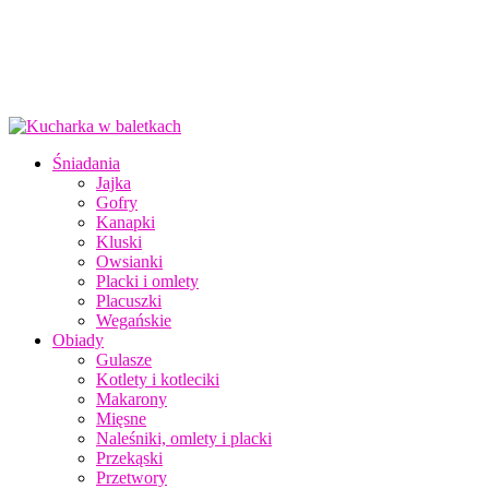
Śniadania
Jajka
Gofry
Kanapki
Kluski
Owsianki
Placki i omlety
Placuszki
Wegańskie
Obiady
Gulasze
Kotlety i kotleciki
Makarony
Mięsne
Naleśniki, omlety i placki
Przekąski
Przetwory