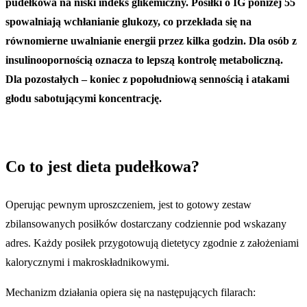
pudełkowa na niski indeks glikemiczny. Posiłki o IG poniżej 55
spowalniają wchłanianie glukozy, co przekłada się na
równomierne uwalnianie energii przez kilka godzin. Dla osób z
insulinoopornością oznacza to lepszą kontrolę metaboliczną.
Dla pozostałych – koniec z popołudniową sennością i atakami
głodu sabotującymi koncentrację.
Co to jest dieta pudełkowa?
Operując pewnym uproszczeniem, jest to gotowy zestaw
zbilansowanych posiłków dostarczany codziennie pod wskazany
adres. Każdy posiłek przygotowują dietetycy zgodnie z założeniami
kalorycznymi i makroskładnikowymi.
Mechanizm działania opiera się na następujących filarach: