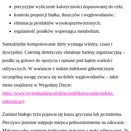
precyzyjne wyliczenie kaloryczności dopasowanej do celu;
kontrola proporcji białka, tłuszczów i węglowodanów;
eliminacja produktów wysokoprzetworzonych;
regularność posiłków wspierająca metabolizm.
Samodzielne komponowanie diety wymaga wiedzy, czasu i
dyscypliny. Catering dietetyczny eliminuje barierę organizacyjną –
posiłki są gotowe do spożycia i opisane pod kątem wartości
odżywczych. W wariancie z niskim indeksem glikemicznym
szczególną uwagę zwraca się na dobór węglowodanów – takie
menu znajdziesz w Wygodnej Diecie:
https://www.wygodnadieta.pl/dieta-pudelkowa-niski-indeks-
glikemiczny
.
Zamiast białego ryżu pojawia się kasza gryczana lub jęczmienna.
Pieczywo pszenne ustępuje miejsca pełnoziarnistemu na zakwasie.
Makaron soba zastępuje tradycyjny makaron z mąki rafinowanej. Te