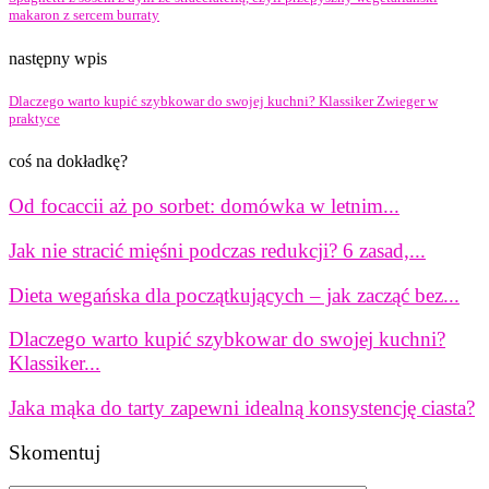
makaron z sercem burraty
następny wpis
Dlaczego warto kupić szybkowar do swojej kuchni? Klassiker Zwieger w
praktyce
coś na dokładkę?
Od focaccii aż po sorbet: domówka w letnim...
Jak nie stracić mięśni podczas redukcji? 6 zasad,...
Dieta wegańska dla początkujących – jak zacząć bez...
Dlaczego warto kupić szybkowar do swojej kuchni?
Klassiker...
Jaka mąka do tarty zapewni idealną konsystencję ciasta?
Skomentuj