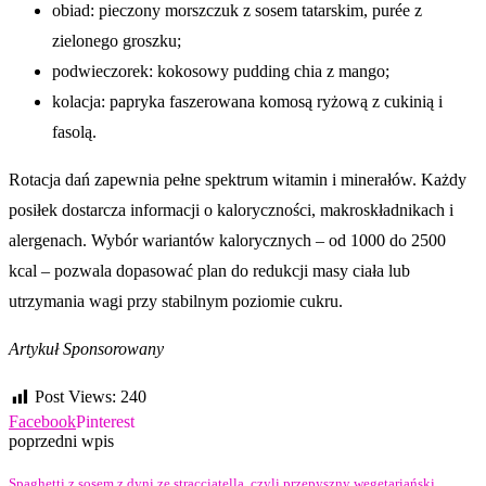
obiad: pieczony morszczuk z sosem tatarskim, purée z
zielonego groszku;
podwieczorek: kokosowy pudding chia z mango;
kolacja: papryka faszerowana komosą ryżową z cukinią i
fasolą.
Rotacja dań zapewnia pełne spektrum witamin i minerałów. Każdy
posiłek dostarcza informacji o kaloryczności, makroskładnikach i
alergenach. Wybór wariantów kalorycznych – od 1000 do 2500
kcal – pozwala dopasować plan do redukcji masy ciała lub
utrzymania wagi przy stabilnym poziomie cukru.
Artykuł Sponsorowany
Post Views:
240
Facebook
Pinterest
poprzedni wpis
Spaghetti z sosem z dyni ze stracciatellą, czyli przepyszny wegetariański