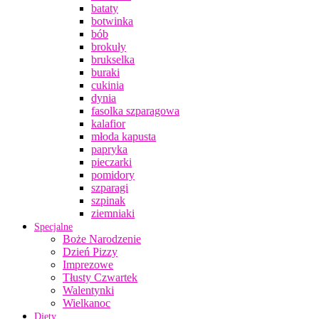
bataty
botwinka
bób
brokuły
brukselka
buraki
cukinia
dynia
fasolka szparagowa
kalafior
młoda kapusta
papryka
pieczarki
pomidory
szparagi
szpinak
ziemniaki
Specjalne
Boże Narodzenie
Dzień Pizzy
Imprezowe
Tłusty Czwartek
Walentynki
Wielkanoc
Diety