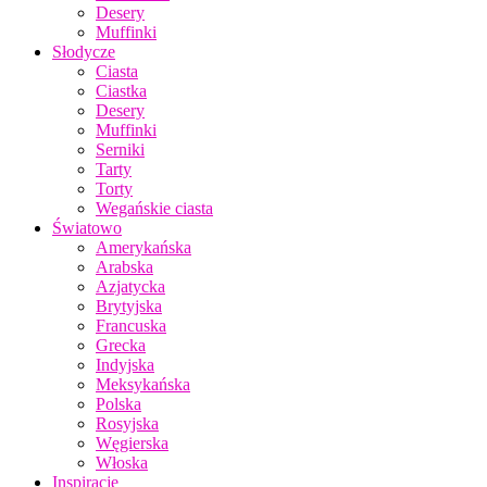
Desery
Muffinki
Słodycze
Ciasta
Ciastka
Desery
Muffinki
Serniki
Tarty
Torty
Wegańskie ciasta
Światowo
Amerykańska
Arabska
Azjatycka
Brytyjska
Francuska
Grecka
Indyjska
Meksykańska
Polska
Rosyjska
Węgierska
Włoska
Inspiracje