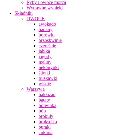
Ryby i owoce morza
Wytrawne wypieki
Składniki
OWOCE
awokado
banany
borówki
brzoskwinie
czereśnie
jabłka
jagody
maliny
nektarynki
śliwki
truskawki
wiśnie
Warzywa
bakłażan
bataty
botwinka
bób
brokuły
brukselka
buraki
cukinia