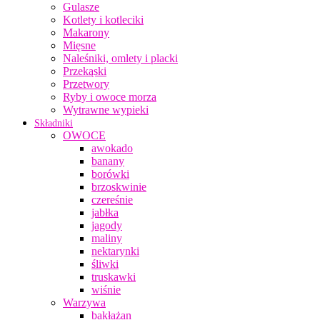
Gulasze
Kotlety i kotleciki
Makarony
Mięsne
Naleśniki, omlety i placki
Przekąski
Przetwory
Ryby i owoce morza
Wytrawne wypieki
Składniki
OWOCE
awokado
banany
borówki
brzoskwinie
czereśnie
jabłka
jagody
maliny
nektarynki
śliwki
truskawki
wiśnie
Warzywa
bakłażan