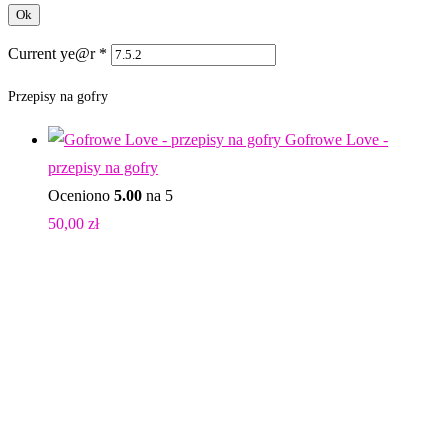
Current ye@r
*
Przepisy na gofry
Gofrowe Love -
przepisy na gofry
Oceniono
5.00
na 5
50,00
zł