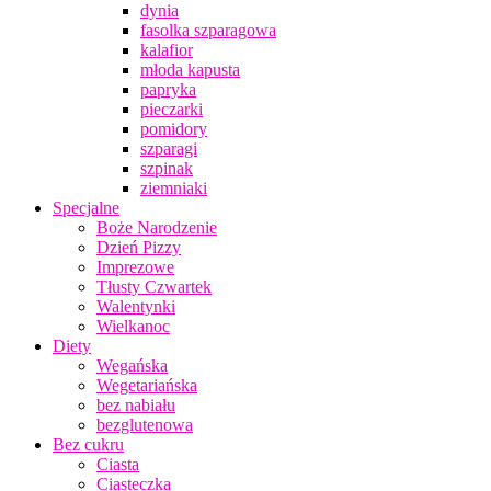
dynia
fasolka szparagowa
kalafior
młoda kapusta
papryka
pieczarki
pomidory
szparagi
szpinak
ziemniaki
Specjalne
Boże Narodzenie
Dzień Pizzy
Imprezowe
Tłusty Czwartek
Walentynki
Wielkanoc
Diety
Wegańska
Wegetariańska
bez nabiału
bezglutenowa
Bez cukru
Ciasta
Ciasteczka