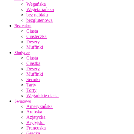
Wegańska
Wegetariańska
bez nabiału
bezglutenowa
Bez cukru
Ciasta
Ciasteczka
Desery
Muffinki
Słodycze
Ciasta
Ciastka
Desery
Muffinki
Serniki
Tarty
Torty
Wegańskie ciasta
Światowo
Amerykańska
Arabska
Azjatycka
Brytyjska
Francuska
Grecka