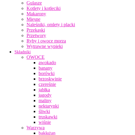
Gulasze
Kotlety i kotleciki
Makarony
Mięsne
Naleśniki, omlety i placki
Przekąski
Przetwory
Ryby i owoce morza
Wytrawne wypieki
Składniki
OWOCE
awokado
banany
borówki
brzoskwinie
czereśnie
jabłka
jagody
maliny
nektarynki
śliwki
truskawki
wiśnie
Warzywa
bakłażan