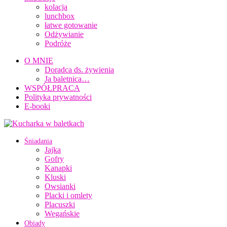
kolacja
lunchbox
łatwe gotowanie
Odżywianie
Podróże
O MNIE
Doradca ds. żywienia
Ja baletnica…
WSPÓŁPRACA
Polityka prywatności
E-booki
Śniadania
Jajka
Gofry
Kanapki
Kluski
Owsianki
Placki i omlety
Placuszki
Wegańskie
Obiady