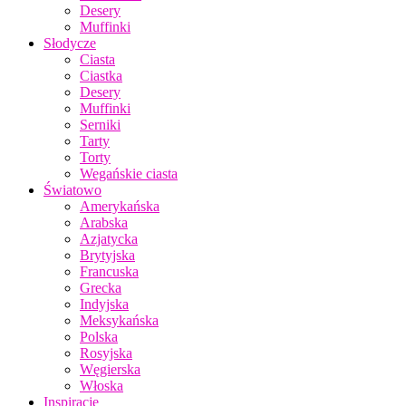
Desery
Muffinki
Słodycze
Ciasta
Ciastka
Desery
Muffinki
Serniki
Tarty
Torty
Wegańskie ciasta
Światowo
Amerykańska
Arabska
Azjatycka
Brytyjska
Francuska
Grecka
Indyjska
Meksykańska
Polska
Rosyjska
Węgierska
Włoska
Inspiracje