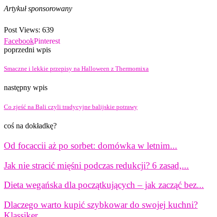
Artykuł sponsorowany
Post Views:
639
Facebook
Pinterest
poprzedni wpis
Smaczne i lekkie przepisy na Halloween z Thermomixa
następny wpis
Co zjeść na Bali czyli tradycyjne balijskie potrawy
coś na dokładkę?
Od focaccii aż po sorbet: domówka w letnim...
Jak nie stracić mięśni podczas redukcji? 6 zasad,...
Dieta wegańska dla początkujących – jak zacząć bez...
Dlaczego warto kupić szybkowar do swojej kuchni?
Klassiker...