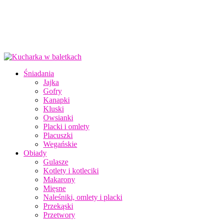
Śniadania
Jajka
Gofry
Kanapki
Kluski
Owsianki
Placki i omlety
Placuszki
Wegańskie
Obiady
Gulasze
Kotlety i kotleciki
Makarony
Mięsne
Naleśniki, omlety i placki
Przekąski
Przetwory