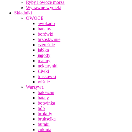
Ryby i owoce morza
Wytrawne wypieki
Składniki
OWOCE
awokado
banany
borówki
brzoskwinie
czereśnie
jabłka
jagody
maliny
nektarynki
śliwki
truskawki
wiśnie
Warzywa
bakłażan
bataty
botwinka
bób
brokuły
brukselka
buraki
cukinia