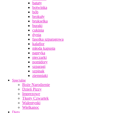
bataty
botwinka
bób
brokuły
brukselka
buraki
cukinia
dynia
fasolka szparagowa
kalafior
młoda kapusta
papryka
pieczarki
pomidory
szparagi
szpinak
ziemniaki
Specjalne
Boże Narodzenie
Dzień Pizzy
Imprezowe
Tłusty Czwartek
Walentynki
Wielkanoc
Diety