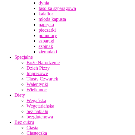
dynia
fasolka szparagowa
kalafior
młoda kapusta
papryka
pieczarki
pomidory
szparagi
szpinak
ziemniaki
Specjalne
Boże Narodzenie
Dzień Pizzy
Imprezowe
Tłusty Czwartek
Walentynki
Wielkanoc
Diety
Wegańska
Wegetariańska
bez nabiału
bezglutenowa
Bez cukru
Ciasta
Ciasteczka