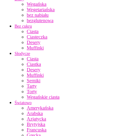
Wegańska
Wegetariańska
bez nabiału
bezglutenowa
Bez cukru
Ciasta
Ciasteczka
Desery
Muffinki
Słodycze
Ciasta
Ciastka
Desery
Muffinki
Serniki
Tarty
Torty
Wegańskie ciasta
Światowo
Amerykańska
Arabska
Azjatycka
Brytyjska
Francuska
Grecka