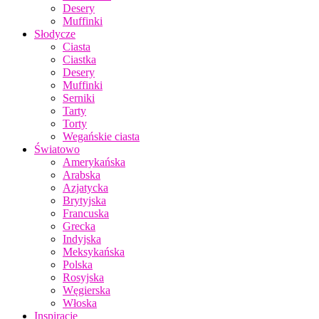
Desery
Muffinki
Słodycze
Ciasta
Ciastka
Desery
Muffinki
Serniki
Tarty
Torty
Wegańskie ciasta
Światowo
Amerykańska
Arabska
Azjatycka
Brytyjska
Francuska
Grecka
Indyjska
Meksykańska
Polska
Rosyjska
Węgierska
Włoska
Inspiracje