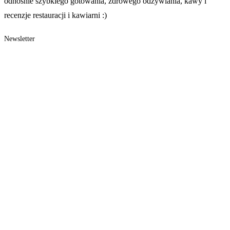
odnośnie szybkiego gotowania, zdrowego odżywiania, kawy i
recenzje restauracji i kawiarni :)
Newsletter