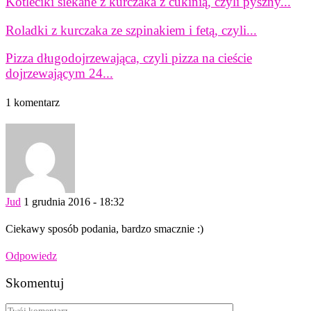
Kotleciki siekane z kurczaka z cukinią, czyli pyszny...
Roladki z kurczaka ze szpinakiem i fetą, czyli...
Pizza długodojrzewająca, czyli pizza na cieście
dojrzewającym 24...
1 komentarz
Jud
1 grudnia 2016 - 18:32
Ciekawy sposób podania, bardzo smacznie :)
Odpowiedz
Skomentuj