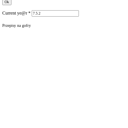
Current ye@r
*
Przepisy na gofry