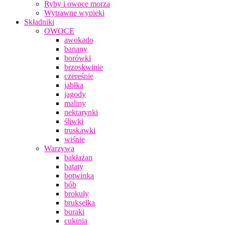
Ryby i owoce morza
Wytrawne wypieki
Składniki
OWOCE
awokado
banany
borówki
brzoskwinie
czereśnie
jabłka
jagody
maliny
nektarynki
śliwki
truskawki
wiśnie
Warzywa
bakłażan
bataty
botwinka
bób
brokuły
brukselka
buraki
cukinia