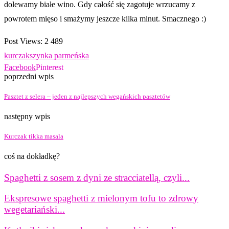
dolewamy białe wino. Gdy całość się zagotuje wrzucamy z
powrotem mięso i smażymy jeszcze kilka minut. Smacznego :)
Post Views:
2 489
kurczak
szynka parmeńska
Facebook
Pinterest
poprzedni wpis
Pasztet z selera – jeden z najlepszych wegańskich pasztetów
następny wpis
Kurczak tikka masala
coś na dokładkę?
Spaghetti z sosem z dyni ze stracciatellą, czyli...
Ekspresowe spaghetti z mielonym tofu to zdrowy
wegetariański...