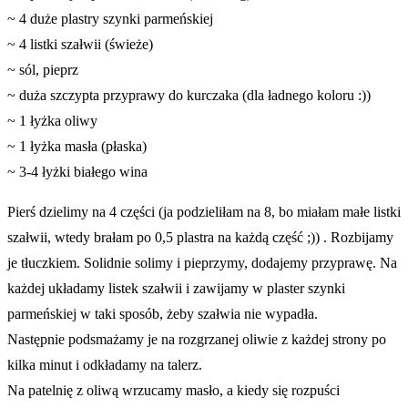
~ 4 duże plastry szynki parmeńskiej
~ 4 listki szałwii (świeże)
~ sól, pieprz
~ duża szczypta przyprawy do kurczaka (dla ładnego koloru :))
~ 1 łyżka oliwy
~ 1 łyżka masła (płaska)
~ 3-4 łyżki białego wina
Pierś dzielimy na 4 części (ja podzieliłam na 8, bo miałam małe listki
szałwii, wtedy brałam po 0,5 plastra na każdą część ;)) . Rozbijamy
je tłuczkiem. Solidnie solimy i pieprzymy, dodajemy przyprawę. Na
każdej układamy listek szałwii i zawijamy w plaster szynki
parmeńskiej w taki sposób, żeby szałwia nie wypadła.
Następnie podsmażamy je na rozgrzanej oliwie z każdej strony po
kilka minut i odkładamy na talerz.
Na patelnię z oliwą wrzucamy masło, a kiedy się rozpuści