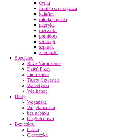
dynia
fasolka szparagowa
kalafior
młoda kapusta
papryka
pieczarki
pomidory
szparagi
szpinak
ziemniaki
Specjalne
Boże Narodzenie
Dzień Pizzy
Imprezowe
Tłusty Czwartek
Walentynki
Wielkanoc
Diety
Wegańska
Wegetariańska
bez nabiału
bezglutenowa
Bez cukru
Ciasta
Ciasteczka