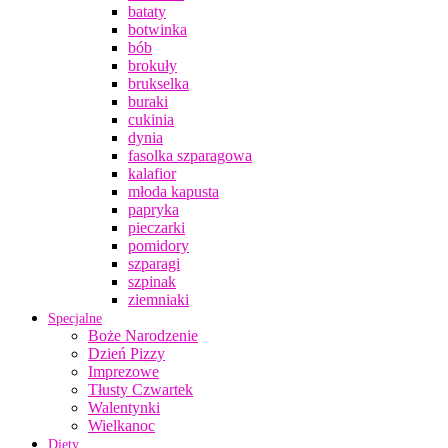
bataty
botwinka
bób
brokuły
brukselka
buraki
cukinia
dynia
fasolka szparagowa
kalafior
młoda kapusta
papryka
pieczarki
pomidory
szparagi
szpinak
ziemniaki
Specjalne
Boże Narodzenie
Dzień Pizzy
Imprezowe
Tłusty Czwartek
Walentynki
Wielkanoc
Diety