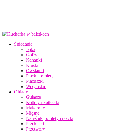
Śniadania
Jajka
Gofry
Kanapki
Kluski
Owsianki
Placki i omlety
Placuszki
Wegańskie
Obiady
Gulasze
Kotlety i kotleciki
Makarony
Mięsne
Naleśniki, omlety i placki
Przekąski
Przetwory