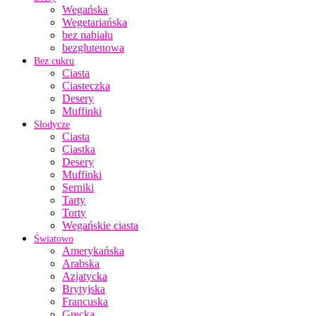
Wegańska
Wegetariańska
bez nabiału
bezglutenowa
Bez cukru
Ciasta
Ciasteczka
Desery
Muffinki
Słodycze
Ciasta
Ciastka
Desery
Muffinki
Serniki
Tarty
Torty
Wegańskie ciasta
Światowo
Amerykańska
Arabska
Azjatycka
Brytyjska
Francuska
Grecka