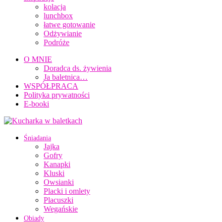
kolacja
lunchbox
łatwe gotowanie
Odżywianie
Podróże
O MNIE
Doradca ds. żywienia
Ja baletnica…
WSPÓŁPRACA
Polityka prywatności
E-booki
Śniadania
Jajka
Gofry
Kanapki
Kluski
Owsianki
Placki i omlety
Placuszki
Wegańskie
Obiady