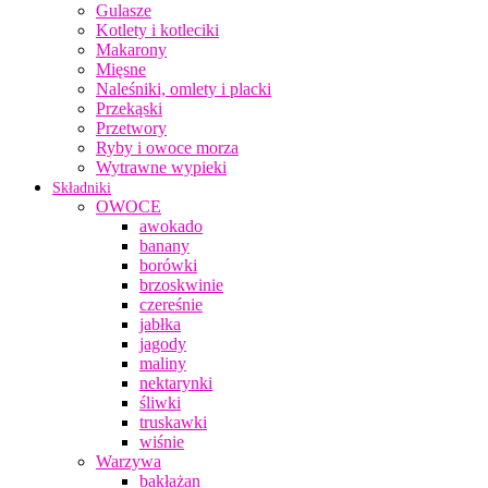
Gulasze
Kotlety i kotleciki
Makarony
Mięsne
Naleśniki, omlety i placki
Przekąski
Przetwory
Ryby i owoce morza
Wytrawne wypieki
Składniki
OWOCE
awokado
banany
borówki
brzoskwinie
czereśnie
jabłka
jagody
maliny
nektarynki
śliwki
truskawki
wiśnie
Warzywa
bakłażan