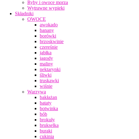
Ryby i owoce morza
Wytrawne wypieki
Składniki
OWOCE
awokado
banany
borówki
brzoskwinie
czereśnie
jabłka
jagody
maliny
nektarynki
śliwki
truskawki
wiśnie
Warzywa
bakłażan
bataty
botwinka
bób
brokuły
brukselka
buraki
cukinia