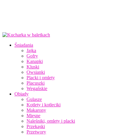
Śniadania
Jajka
Gofry
Kanapki
Kluski
Owsianki
Placki i omlety
Placuszki
Wegańskie
Obiady
Gulasze
Kotlety i kotleciki
Makarony
Mięsne
Naleśniki, omlety i placki
Przekąski
Przetwory