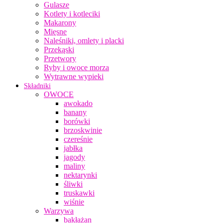
Gulasze
Kotlety i kotleciki
Makarony
Mięsne
Naleśniki, omlety i placki
Przekąski
Przetwory
Ryby i owoce morza
Wytrawne wypieki
Składniki
OWOCE
awokado
banany
borówki
brzoskwinie
czereśnie
jabłka
jagody
maliny
nektarynki
śliwki
truskawki
wiśnie
Warzywa
bakłażan