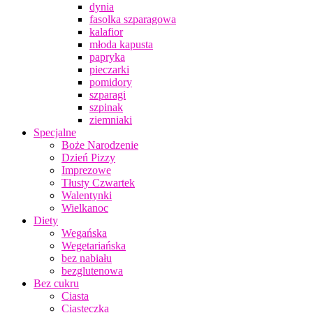
dynia
fasolka szparagowa
kalafior
młoda kapusta
papryka
pieczarki
pomidory
szparagi
szpinak
ziemniaki
Specjalne
Boże Narodzenie
Dzień Pizzy
Imprezowe
Tłusty Czwartek
Walentynki
Wielkanoc
Diety
Wegańska
Wegetariańska
bez nabiału
bezglutenowa
Bez cukru
Ciasta
Ciasteczka