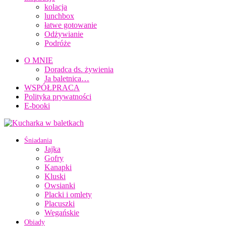
kolacja
lunchbox
łatwe gotowanie
Odżywianie
Podróże
O MNIE
Doradca ds. żywienia
Ja baletnica…
WSPÓŁPRACA
Polityka prywatności
E-booki
Śniadania
Jajka
Gofry
Kanapki
Kluski
Owsianki
Placki i omlety
Placuszki
Wegańskie
Obiady