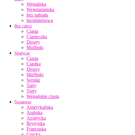
Wegańska
Wegetariańska
bez nabiału
bezglutenowa
Bez cukru
Ciasta
Ciasteczka
Desery
Muffinki
Słodycze
Ciasta
Ciastka
Desery
Muffinki
Serniki
Tarty
Torty
Wegańskie ciasta
Światowo
Amerykańska
Arabska
Azjatycka
Brytyjska
Francuska
Grecka