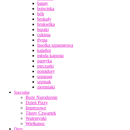
bataty
botwinka
bób
brokuły
brukselka
buraki
cukinia
dynia
fasolka szparagowa
kalafior
młoda kapusta
papryka
pieczarki
pomidory
szparagi
szpinak
ziemniaki
Specjalne
Boże Narodzenie
Dzień Pizzy
Imprezowe
Tłusty Czwartek
Walentynki
Wielkanoc
Diety