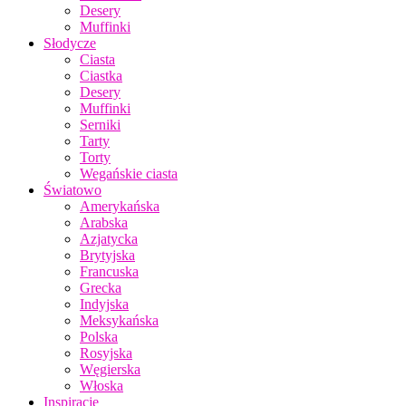
Desery
Muffinki
Słodycze
Ciasta
Ciastka
Desery
Muffinki
Serniki
Tarty
Torty
Wegańskie ciasta
Światowo
Amerykańska
Arabska
Azjatycka
Brytyjska
Francuska
Grecka
Indyjska
Meksykańska
Polska
Rosyjska
Węgierska
Włoska
Inspiracje