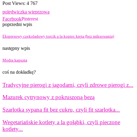
Post Views:
4 767
polędwiczka wieprzowa
Facebook
Pinterest
poprzedni wpis
Ekspresowy czekoladowy torcik a la kopiec kreta (bez miksowania)
następny wpis
Modra kapusta
coś na dokładkę?
Tradycyjne pierogi z jagodami, czyli zdrowe pierogi z...
Mazurek cytrynowy z pokruszoną bezą
Szarlotka sypana fit bez cukru, czyli fit szarlotka...
Wegetariańskie kotlety a la gołąbki, czyli pieczone
kotlety...