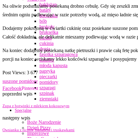
bakłażan
Na oliwie podsmażamy posiekaną drobno cebulę. Gdy się zeszkli zmni
bataty
średnim ogniu podlewając w razie potrzeby wodą, aż mięso ładnie si
botwinka
bób
brokuły
Dodajemy pokrojoną w ćwiartki cukinię oraz posiekane suszone pomi
brukselka
Całość dokładnie, ale delikatnie mieszamy podlewając wodą w razie po
buraki
cukinia
dynia
Na koniec dodajemy posiekaną natkę pietruszki i prawie całą fetę p
fasolka szparagowa
porcji na koniec wciskamy lekko końcówki szparagów i posypujemy c
kalafior
młoda kapusta
papryka
Post Views:
3 677
pieczarki
suszone pomidory
pomidory
szparagi
Facebook
Pinterest
szpinak
poprzedni wpis
ziemniaki
Zupa z botwinki z mlekiem kokosowym
Specjalne
następny wpis
Boże Narodzenie
Dzień Pizzy
Owsianka z ricottą, bananem i truskawkami
Imprezowe