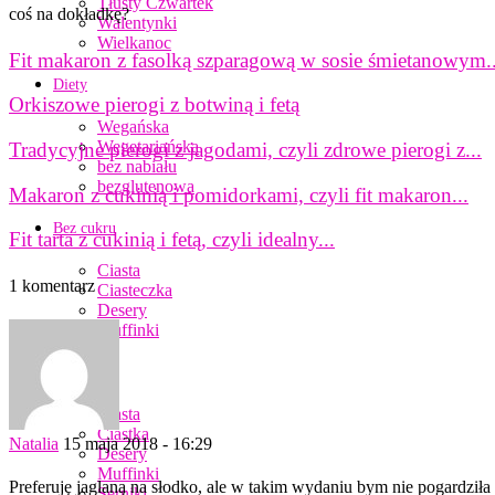
Tłusty Czwartek
coś na dokładkę?
Walentynki
Wielkanoc
Fit makaron z fasolką szparagową w sosie śmietanowym..
Diety
Orkiszowe pierogi z botwiną i fetą
Wegańska
Wegetariańska
Tradycyjne pierogi z jagodami, czyli zdrowe pierogi z...
bez nabiału
bezglutenowa
Makaron z cukinią i pomidorkami, czyli fit makaron...
Bez cukru
Fit tarta z cukinią i fetą, czyli idealny...
Ciasta
1 komentarz
Ciasteczka
Desery
Muffinki
Słodycze
Ciasta
Ciastka
Natalia
15 maja 2018 - 16:29
Desery
Muffinki
Preferuję jaglaną na słodko, ale w takim wydaniu bym nie pogardziła
Serniki