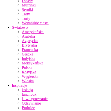
Desery
Muffinki
Serniki
Tarty
Torty
Wegańskie ciasta
Światowo
Amerykańska
Arabska
Azjatycka
Brytyjska
Francuska
Grecka
Indyjska
Meksykańska
Polska
Rosyjska
Węgierska
Włoska
Inspiracje
kolacja
lunchbox
łatwe gotowanie
Odżywianie
Podróże