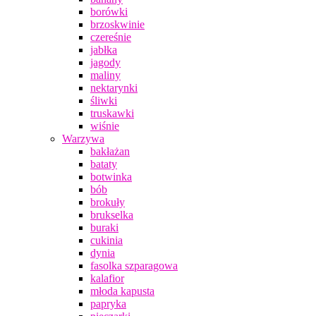
borówki
brzoskwinie
czereśnie
jabłka
jagody
maliny
nektarynki
śliwki
truskawki
wiśnie
Warzywa
bakłażan
bataty
botwinka
bób
brokuły
brukselka
buraki
cukinia
dynia
fasolka szparagowa
kalafior
młoda kapusta
papryka