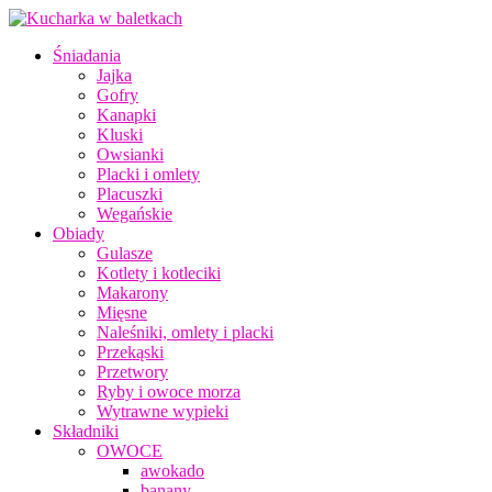
Śniadania
Jajka
Gofry
Kanapki
Kluski
Owsianki
Placki i omlety
Placuszki
Wegańskie
Obiady
Gulasze
Kotlety i kotleciki
Makarony
Mięsne
Naleśniki, omlety i placki
Przekąski
Przetwory
Ryby i owoce morza
Wytrawne wypieki
Składniki
OWOCE
awokado
banany