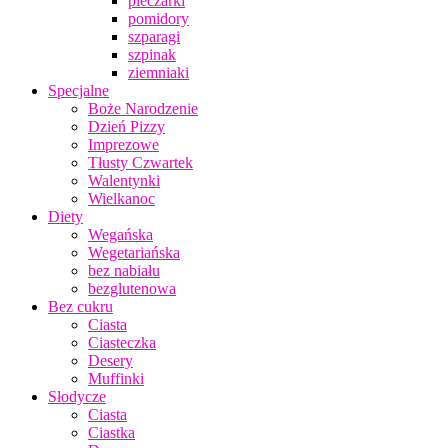
pieczarki
pomidory
szparagi
szpinak
ziemniaki
Specjalne
Boże Narodzenie
Dzień Pizzy
Imprezowe
Tłusty Czwartek
Walentynki
Wielkanoc
Diety
Wegańska
Wegetariańska
bez nabiału
bezglutenowa
Bez cukru
Ciasta
Ciasteczka
Desery
Muffinki
Słodycze
Ciasta
Ciastka