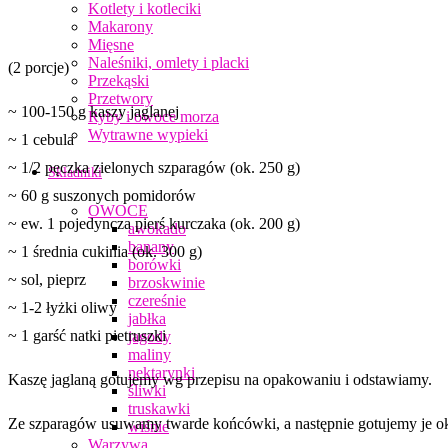
Kotlety i kotleciki
Makarony
Mięsne
Naleśniki, omlety i placki
(2 porcje)
Przekąski
Przetwory
~ 100-150 g kaszy jaglanej
Ryby i owoce morza
Wytrawne wypieki
~ 1 cebula
~ 1/2 pęczka zielonych szparagów (ok. 250 g)
Składniki
~ 60 g suszonych pomidorów
OWOCE
~ ew. 1 pojedyncza pierś kurczaka (ok. 200 g)
awokado
banany
~ 1 średnia cukinia (ok. 300 g)
borówki
~ sol, pieprz
brzoskwinie
czereśnie
~ 1-2 łyżki oliwy
jabłka
~ 1 garść natki pietruszki
jagody
maliny
nektarynki
Kaszę jaglaną gotujemy wg przepisu na opakowaniu i odstawiamy.
śliwki
truskawki
Ze szparagów usuwamy twarde końcówki, a następnie gotujemy je ok
wiśnie
Warzywa