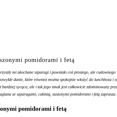
uszonymi pomidorami i fetą
przyszły mi ukochane szparagi i powstało coś prostego, ale cudownego
wykłe danie, które również można spokojnie włożyć do lunchboxa i odg
t bardziej sycąca, ale i tak jego smak jest całkowicie zdominowany pr
jaglana ze szparagami, cukinią, suszonymi pomidorami i fetą zaprasza 
zonymi pomidorami i fetą