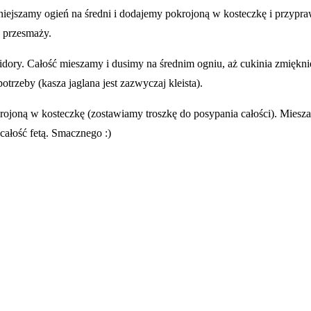
ejszamy ogień na średni i dodajemy pokrojoną w kosteczkę i przypraw
ę przesmaży.
dory. Całość mieszamy i dusimy na średnim ogniu, aż cukinia zmiękni
trzeby (kasza jaglana jest zazwyczaj kleista).
okrojoną w kosteczkę (zostawiamy troszkę do posypania całości). Mies
ałość fetą. Smacznego :)