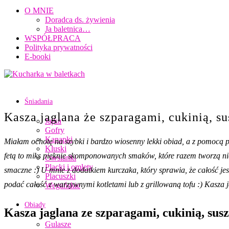
O MNIE
Doradca ds. żywienia
Ja baletnica…
WSPÓŁPRACA
Polityka prywatności
E-booki
Śniadania
Kasza jaglana że szparagami, cukinią, s
Jajka
Gofry
Kanapki
Miałam ochotę na szybki i bardzo wiosenny lekki obiad, a z pomocą 
Kluski
fetą to miks pięknie skomponowanych smaków, które razem tworzą niez
Owsianki
Placki i omlety
smaczne :) U mnie z dodatkiem kurczaka, który sprawia, że całość jes
Placuszki
podać całość z warzywnymi kotletami lub z grillowaną tofu :) Kasza 
Wegańskie
Obiady
Kasza jaglana ze szparagami, cukinią, sus
Gulasze