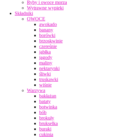
Ryby i owoce morza
Wytrawne wypieki
Składniki
OWOCE
awokado
banany
borówki
brzoskwinie
czereśnie
jabłka
jagody
maliny
nektarynki
śliwki
truskawki
wiśnie
Warzywa
bakłażan
bataty
botwinka
bób
brokuły
brukselka
buraki
cukinia