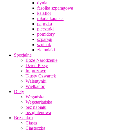
dynia
fasolka szparagowa
kalafior
młoda kapusta
papryka
pieczarki
pomidory
szparagi
szpinak
ziemniaki
Specjalne
Boże Narodzenie
Dzień Pizzy
Imprezowe
Tłusty Czwartek
Walentynki
Wielkanoc
Diety
Wegańska
Wegetariańska
bez nabiału
bezglutenowa
Bez cukru
Ciasta
Ciasteczka