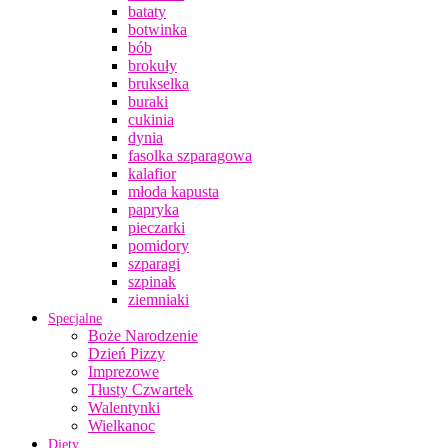
bataty
botwinka
bób
brokuły
brukselka
buraki
cukinia
dynia
fasolka szparagowa
kalafior
młoda kapusta
papryka
pieczarki
pomidory
szparagi
szpinak
ziemniaki
Specjalne
Boże Narodzenie
Dzień Pizzy
Imprezowe
Tłusty Czwartek
Walentynki
Wielkanoc
Diety