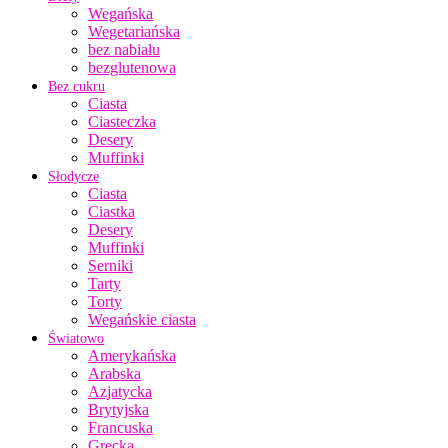
Wegańska
Wegetariańska
bez nabiału
bezglutenowa
Bez cukru
Ciasta
Ciasteczka
Desery
Muffinki
Słodycze
Ciasta
Ciastka
Desery
Muffinki
Serniki
Tarty
Torty
Wegańskie ciasta
Światowo
Amerykańska
Arabska
Azjatycka
Brytyjska
Francuska
Grecka