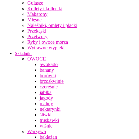
Gulasze
Kotlety i kotleciki
Makarony
Mięsne
Naleśniki, omlety i placki
Przekąski
Przetwory
Ryby i owoce morza
Wytrawne wypieki
Składniki
OWOCE
awokado
banany
borówki
brzoskwinie
czereśnie
jabłka
jagody
maliny
nektarynki
śliwki
truskawki
wiśnie
Warzywa
bakłażan