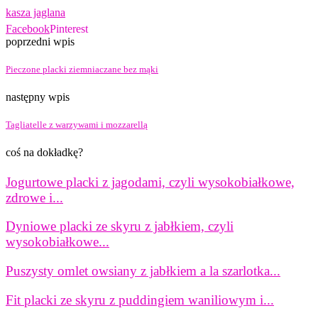
kasza jaglana
Facebook
Pinterest
poprzedni wpis
Pieczone placki ziemniaczane bez mąki
następny wpis
Tagliatelle z warzywami i mozzarellą
coś na dokładkę?
Jogurtowe placki z jagodami, czyli wysokobiałkowe,
zdrowe i...
Dyniowe placki ze skyru z jabłkiem, czyli
wysokobiałkowe...
Puszysty omlet owsiany z jabłkiem a la szarlotka...
Fit placki ze skyru z puddingiem waniliowym i...