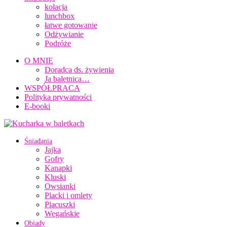
kolacja
lunchbox
łatwe gotowanie
Odżywianie
Podróże
O MNIE
Doradca ds. żywienia
Ja baletnica…
WSPÓŁPRACA
Polityka prywatności
E-booki
Śniadania
Jajka
Gofry
Kanapki
Kluski
Owsianki
Placki i omlety
Placuszki
Wegańskie
Obiady