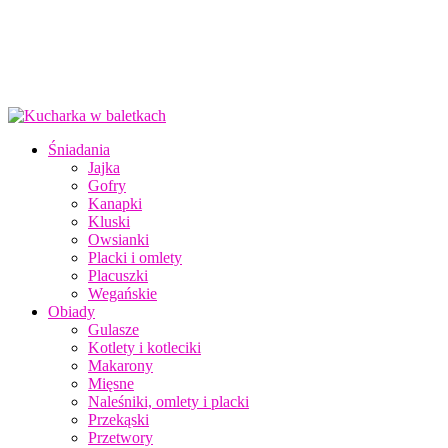
Śniadania
Jajka
Gofry
Kanapki
Kluski
Owsianki
Placki i omlety
Placuszki
Wegańskie
Obiady
Gulasze
Kotlety i kotleciki
Makarony
Mięsne
Naleśniki, omlety i placki
Przekąski
Przetwory