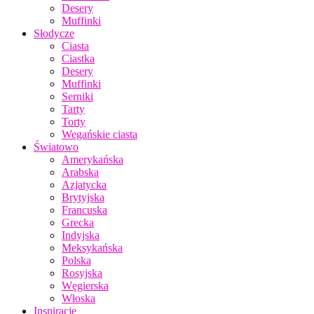
Desery
Muffinki
Słodycze
Ciasta
Ciastka
Desery
Muffinki
Serniki
Tarty
Torty
Wegańskie ciasta
Światowo
Amerykańska
Arabska
Azjatycka
Brytyjska
Francuska
Grecka
Indyjska
Meksykańska
Polska
Rosyjska
Węgierska
Włoska
Inspiracje