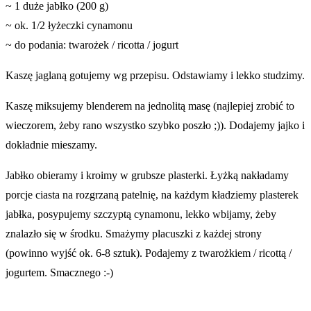
~ 1 duże jabłko (200 g)
~ ok. 1/2 łyżeczki cynamonu
~ do podania: twarożek / ricotta / jogurt
Kaszę jaglaną gotujemy wg przepisu. Odstawiamy i lekko studzimy.
Kaszę miksujemy blenderem na jednolitą masę (najlepiej zrobić to
wieczorem, żeby rano wszystko szybko poszło ;)). Dodajemy jajko i
dokładnie mieszamy.
Jabłko obieramy i kroimy w grubsze plasterki. Łyżką nakładamy
porcje ciasta na rozgrzaną patelnię, na każdym kładziemy plasterek
jabłka, posypujemy szczyptą cynamonu, lekko wbijamy, żeby
znalazło się w środku. Smażymy placuszki z każdej strony
(powinno wyjść ok. 6-8 sztuk). Podajemy z twarożkiem / ricottą /
jogurtem. Smacznego :-)