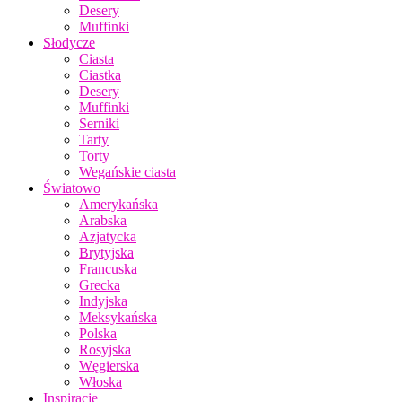
Desery
Muffinki
Słodycze
Ciasta
Ciastka
Desery
Muffinki
Serniki
Tarty
Torty
Wegańskie ciasta
Światowo
Amerykańska
Arabska
Azjatycka
Brytyjska
Francuska
Grecka
Indyjska
Meksykańska
Polska
Rosyjska
Węgierska
Włoska
Inspiracje