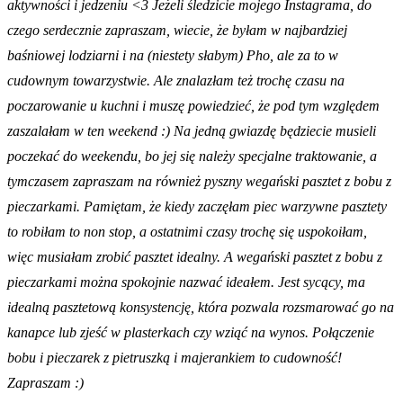
aktywności i jedzeniu <3 Jeżeli śledzicie mojego Instagrama, do
czego serdecznie zapraszam, wiecie, że byłam w najbardziej
baśniowej lodziarni i na (niestety słabym) Pho, ale za to w
cudownym towarzystwie. Ale znalazłam też trochę czasu na
poczarowanie u kuchni i muszę powiedzieć, że pod tym względem
zaszalałam w ten weekend :) Na jedną gwiazdę będziecie musieli
poczekać do weekendu, bo jej się należy specjalne traktowanie, a
tymczasem zapraszam na również pyszny wegański pasztet z bobu z
pieczarkami. Pamiętam, że kiedy zaczęłam piec warzywne pasztety
to robiłam to non stop, a ostatnimi czasy trochę się uspokoiłam,
więc musiałam zrobić pasztet idealny. A wegański pasztet z bobu z
pieczarkami można spokojnie nazwać ideałem. Jest sycący, ma
idealną pasztetową konsystencję, która pozwala rozsmarować go na
kanapce lub zjeść w plasterkach czy wziąć na wynos. Połączenie
bobu i pieczarek z pietruszką i majerankiem to cudowność!
Zapraszam :)