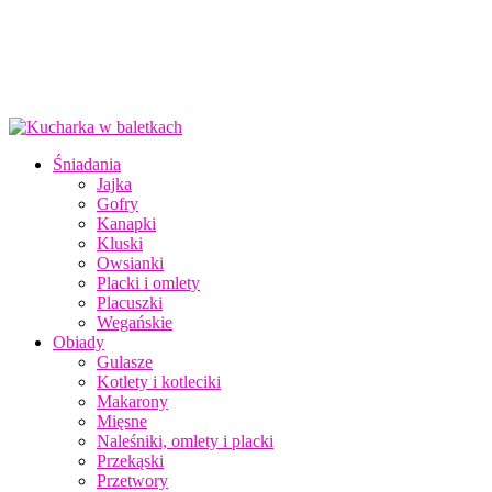
Śniadania
Jajka
Gofry
Kanapki
Kluski
Owsianki
Placki i omlety
Placuszki
Wegańskie
Obiady
Gulasze
Kotlety i kotleciki
Makarony
Mięsne
Naleśniki, omlety i placki
Przekąski
Przetwory