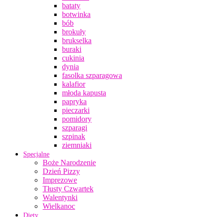
bataty
botwinka
bób
brokuły
brukselka
buraki
cukinia
dynia
fasolka szparagowa
kalafior
młoda kapusta
papryka
pieczarki
pomidory
szparagi
szpinak
ziemniaki
Specjalne
Boże Narodzenie
Dzień Pizzy
Imprezowe
Tłusty Czwartek
Walentynki
Wielkanoc
Diety