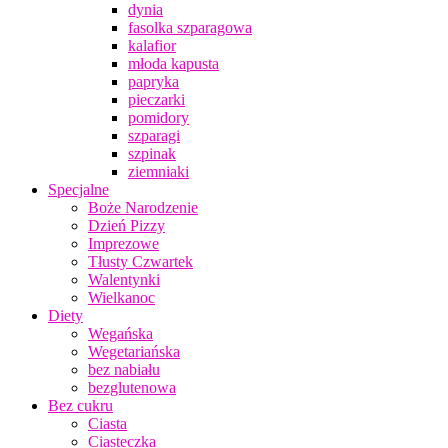
dynia
fasolka szparagowa
kalafior
młoda kapusta
papryka
pieczarki
pomidory
szparagi
szpinak
ziemniaki
Specjalne
Boże Narodzenie
Dzień Pizzy
Imprezowe
Tłusty Czwartek
Walentynki
Wielkanoc
Diety
Wegańska
Wegetariańska
bez nabiału
bezglutenowa
Bez cukru
Ciasta
Ciasteczka