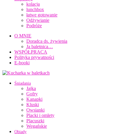
kolacja
lunchbox
łatwe gotowanie
Odżywianie
Podróże
O MNIE
Doradca ds. żywienia
Ja baletnica…
WSPÓŁPRACA
Polityka prywatności
E-booki
Śniadania
Jajka
Gofry
Kanapki
Kluski
Owsianki
Placki i omlety
Placuszki
Wegańskie
Obiady