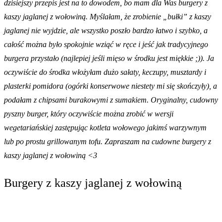
dzisiejszy przepis jest na to dowodem, bo mam dla Was burgery z
kaszy jaglanej z wołowiną. Myślałam, że zrobienie „bułki” z kaszy
jaglanej nie wyjdzie, ale wszystko poszło bardzo łatwo i szybko, a
całość można było spokojnie wziąć w ręce i jeść jak tradycyjnego
burgera przystało (najlepiej jeśli mięso w środku jest miękkie ;)). Ja
oczywiście do środka włożyłam dużo sałaty, keczupy, musztardy i
plasterki pomidora (ogórki konserwowe niestety mi się skończyły), a
podałam z chipsami burakowymi z sumakiem. Oryginalny, cudowny
pyszny burger, który oczywiście można zrobić w wersji
wegetariańskiej zastępując kotleta wołowego jakimś warzywnym
lub po prostu grillowanym tofu. Zapraszam na cudowne burgery z
kaszy jaglanej z wołowiną <3
Burgery z kaszy jaglanej z wołowiną