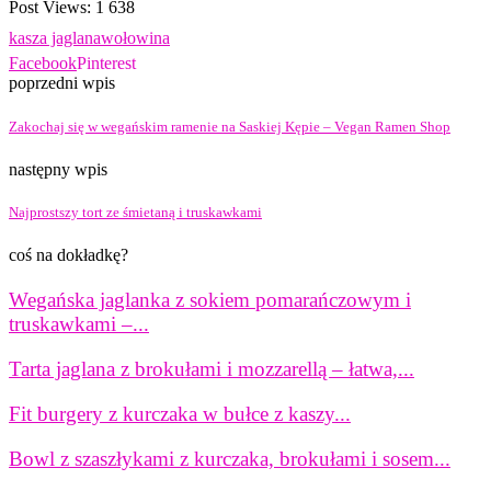
Post Views:
1 638
kasza jaglana
wołowina
Facebook
Pinterest
poprzedni wpis
Zakochaj się w wegańskim ramenie na Saskiej Kępie – Vegan Ramen Shop
następny wpis
Najprostszy tort ze śmietaną i truskawkami
coś na dokładkę?
Wegańska jaglanka z sokiem pomarańczowym i
truskawkami –...
Tarta jaglana z brokułami i mozzarellą – łatwa,...
Fit burgery z kurczaka w bułce z kaszy...
Bowl z szaszłykami z kurczaka, brokułami i sosem...