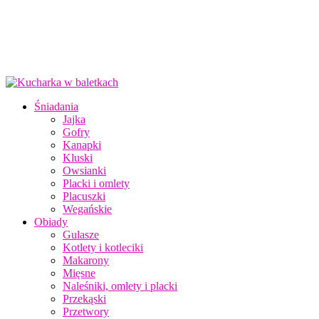
Śniadania
Jajka
Gofry
Kanapki
Kluski
Owsianki
Placki i omlety
Placuszki
Wegańskie
Obiady
Gulasze
Kotlety i kotleciki
Makarony
Mięsne
Naleśniki, omlety i placki
Przekąski
Przetwory