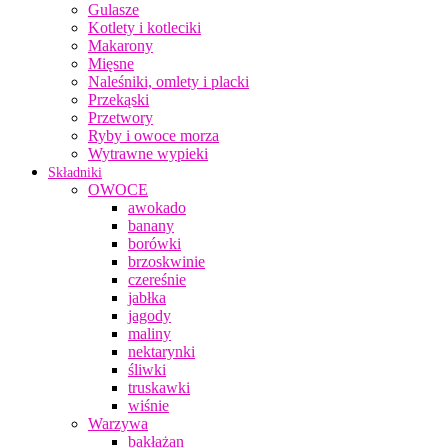
Gulasze
Kotlety i kotleciki
Makarony
Mięsne
Naleśniki, omlety i placki
Przekąski
Przetwory
Ryby i owoce morza
Wytrawne wypieki
Składniki
OWOCE
awokado
banany
borówki
brzoskwinie
czereśnie
jabłka
jagody
maliny
nektarynki
śliwki
truskawki
wiśnie
Warzywa
bakłażan