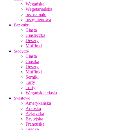
Wegańska
Wegetariańska
bez nabiału
bezglutenowa
Bez cukru
Ciasta
Ciasteczka
Desery
Muffinki
Słodycze
Ciasta
Ciastka
Desery
Muffinki
Serniki
Tarty
Torty
Wegańskie ciasta
Światowo
Amerykańska
Arabska
Azjatycka
Brytyjska
Francuska
Grecka