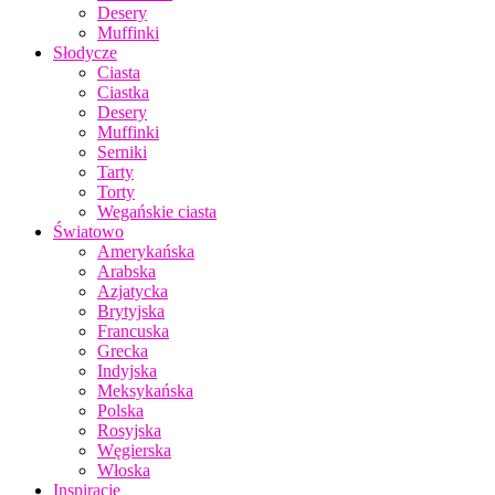
Desery
Muffinki
Słodycze
Ciasta
Ciastka
Desery
Muffinki
Serniki
Tarty
Torty
Wegańskie ciasta
Światowo
Amerykańska
Arabska
Azjatycka
Brytyjska
Francuska
Grecka
Indyjska
Meksykańska
Polska
Rosyjska
Węgierska
Włoska
Inspiracje