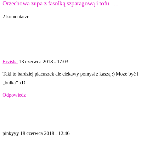
Orzechowa zupa z fasolką szparagową i tofu –...
2 komentarze
Ervisha
13 czerwca 2018 - 17:03
Taki to bardziej placuszek ale ciekawy pomysł z kaszą :) Moze być i
„bułka” xD
Odpowiedz
pinkyyy
18 czerwca 2018 - 12:46