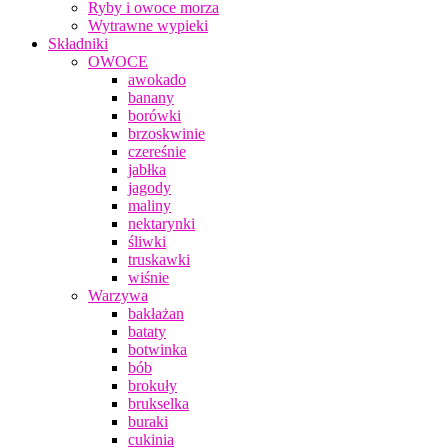
Ryby i owoce morza
Wytrawne wypieki
Składniki
OWOCE
awokado
banany
borówki
brzoskwinie
czereśnie
jabłka
jagody
maliny
nektarynki
śliwki
truskawki
wiśnie
Warzywa
bakłażan
bataty
botwinka
bób
brokuły
brukselka
buraki
cukinia