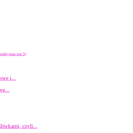
biektywne top 5)
we i...
e...
iwkami, czyli...