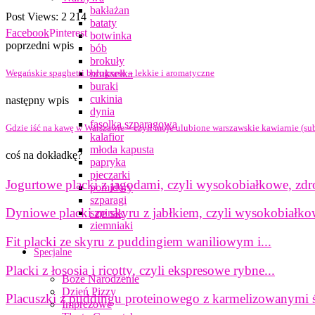
bakłażan
Post Views:
2 214
bataty
Facebook
Pinterest
botwinka
poprzedni wpis
bób
brokuły
Wegańskie spaghetti bolognese – lekkie i aromatyczne
brukselka
buraki
cukinia
następny wpis
dynia
fasolka szparagowa
Gdzie iść na kawę w Warszawie – czyli moje ulubione warszawskie kawiarnie (su
kalafior
młoda kapusta
coś na dokładkę?
papryka
pieczarki
Jogurtowe placki z jagodami, czyli wysokobiałkowe, zdro
pomidory
szparagi
Dyniowe placki ze skyru z jabłkiem, czyli wysokobiałkow
szpinak
ziemniaki
Fit placki ze skyru z puddingiem waniliowym i...
Specjalne
Placki z łososia i ricotty, czyli ekspresowe rybne...
Boże Narodzenie
Dzień Pizzy
Placuszki z puddingu proteinowego z karmelizowanymi śl
Imprezowe