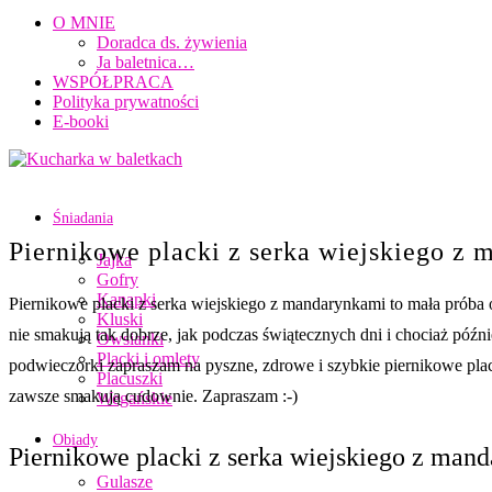
O MNIE
Doradca ds. żywienia
Ja baletnica…
WSPÓŁPRACA
Polityka prywatności
E-booki
Śniadania
Piernikowe placki z serka wiejskiego z
Jajka
Gofry
Kanapki
Piernikowe placki z serka wiejskiego z mandarynkami to mała próba 
Kluski
nie smakują tak dobrze, jak podczas świątecznych dni i chociaż późni
Owsianki
Placki i omlety
podwieczorki zapraszam na pyszne, zdrowe i szybkie piernikowe plac
Placuszki
zawsze smakują cudownie. Zapraszam :-)
Wegańskie
Obiady
Piernikowe placki z serka wiejskiego z man
Gulasze