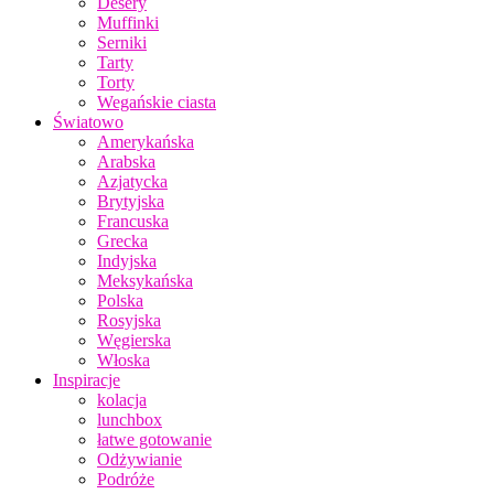
Desery
Muffinki
Serniki
Tarty
Torty
Wegańskie ciasta
Światowo
Amerykańska
Arabska
Azjatycka
Brytyjska
Francuska
Grecka
Indyjska
Meksykańska
Polska
Rosyjska
Węgierska
Włoska
Inspiracje
kolacja
lunchbox
łatwe gotowanie
Odżywianie
Podróże