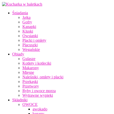
Śniadania
Jajka
Gofry
Kanapki
Kluski
Owsianki
Placki i omlety
Placuszki
Wegańskie
Obiady
Gulasze
Kotlety i kotleciki
Makarony
Mięsne
Naleśniki, omlety i placki
Przekąski
Przetwory
Ryby i owoce morza
Wytrawne wypieki
Składniki
OWOCE
awokado
banany