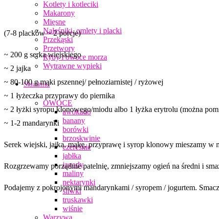
Kotlety i kotleciki
Makarony
Mięsne
Naleśniki, omlety i placki
(7-8 placków ~ 2 porcje)
Przekąski
Przetwory
~ 200 g serka wiejskiego
Ryby i owoce morza
Wytrawne wypieki
~ 2 jajka
~ 80-100 g mąki pszennej/ pełnoziarnistej / ryżowej
Składniki
~ 1 łyżeczka przyprawy do piernika
OWOCE
~ 2 łyżki syropu klonowego/miodu albo 1 łyżka erytrolu (można pom
awokado
banany
~ 1-2 mandarynki
borówki
brzoskwinie
Serek wiejski, jajka, mąkę, przyprawę i syrop klonowy mieszamy w
czereśnie
jabłka
jagody
Rozgrzewamy porządnie patelnię, zmniejszamy ogień na średni i smaż
maliny
nektarynki
Podajemy z pokrojonymi mandarynkami / syropem / jogurtem. Smacz
śliwki
truskawki
wiśnie
Warzywa