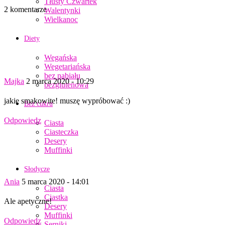
Tłusty Czwartek
2 komentarze
Walentynki
Wielkanoc
Diety
Wegańska
Wegetariańska
bez nabiału
Majka
2 marca 2020 - 10:29
bezglutenowa
jakie smakowite! muszę wypróbować :)
Bez cukru
Odpowiedz
Ciasta
Ciasteczka
Desery
Muffinki
Słodycze
Ania
5 marca 2020 - 14:01
Ciasta
Ciastka
Ale apetyczne!
Desery
Muffinki
Odpowiedz
Serniki