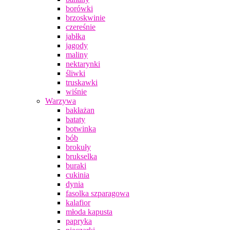
borówki
brzoskwinie
czereśnie
jabłka
jagody
maliny
nektarynki
śliwki
truskawki
wiśnie
Warzywa
bakłażan
bataty
botwinka
bób
brokuły
brukselka
buraki
cukinia
dynia
fasolka szparagowa
kalafior
młoda kapusta
papryka