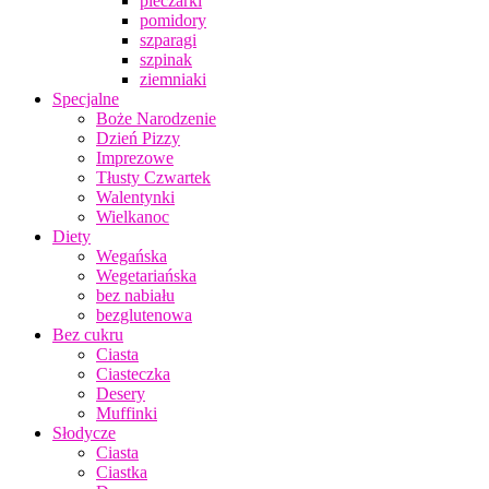
pieczarki
pomidory
szparagi
szpinak
ziemniaki
Specjalne
Boże Narodzenie
Dzień Pizzy
Imprezowe
Tłusty Czwartek
Walentynki
Wielkanoc
Diety
Wegańska
Wegetariańska
bez nabiału
bezglutenowa
Bez cukru
Ciasta
Ciasteczka
Desery
Muffinki
Słodycze
Ciasta
Ciastka