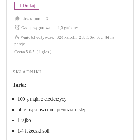
Drukuj
Liczba porcji:
3
Czas przygotowania:
1,5 godziny
Wartości odżywcze:
320 kalorii
21b, 36w, 10t, 4bł na
porcję
Ocena
5.0
/5
(
1
głos )
SKŁADNIKI
Tarta:
100 g mąki z ciecierzycy
50 g mąki pszennej pełnoziarnistej
1 jajko
1/4 łyżeczki soli