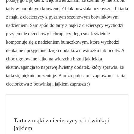
podaję go z jajkiem, więc stwierdziłam, że czemu by nie zrobić
tarty w podobnym konwencji? I tak powstała przepyszna fit tarta
z mąki z ciecierzycy z pysznym sezonowym botwinkowym
nadzieniem. Sam spód do tarty z mąki z ciecierzycy wychodzi
przyjemnie orzechowy i chrupiący. Jego smak świetnie
komponuje się z nadzieniem buraczkowym, które wychodzi
delikatne i przyjemne dzięki dodatkowi twarożku lub ricotty. A
choć ugotowane jajko na wierzchu brzmi jak lekka
ekstrawagancja to naprawę świetny dodatek, który sprawia, że
tarta się pięknie prezentuje. Bardzo polecam i zapraszam – tarta
cieciorkowa z botwinką i jajkiem zaprasza :)
Tarta z mąki z ciecierzycy z botwinką i
jajkiem