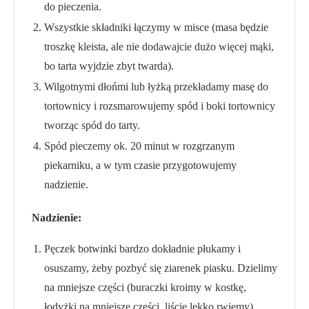
do pieczenia.
Wszystkie składniki łączymy w misce (masa będzie
troszkę kleista, ale nie dodawajcie dużo więcej mąki,
bo tarta wyjdzie zbyt twarda).
Wilgotnymi dłońmi lub łyżką przekładamy masę do
tortownicy i rozsmarowujemy spód i boki tortownicy
tworząc spód do tarty.
Spód pieczemy ok. 20 minut w rozgrzanym
piekarniku, a w tym czasie przygotowujemy
nadzienie.
Nadzienie:
Pęczek botwinki bardzo dokładnie płukamy i
osuszamy, żeby pozbyć się ziarenek piasku. Dzielimy
na mniejsze części (buraczki kroimy w kostkę,
łodyżki na mniejsze części, liście lekko rwiemy).