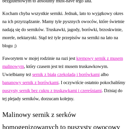
bezglutenowym to absolutny must-have tego lata.
Kocham chyba wszystkie serniki. Jednak, lato to wyjątkowy okres
na ich przyrządzanie. Mamy tyle pysznych owoców, które świetnie
nadają się do serników. Truskawki, jagody, borówki, brzoskwinie,
morele, nektarynki. Stąd też tyle przepisów na serniki na lato na
blogu ;)
Faworytem w mojej rodzinie na razi jest
kremowy sernik z musem
malinowym
, który czasem jest też musem truskawkowym.
Uwielbiamy też
sernik z białą czekoladą i borówkami
albo
bananowy sernik z borówkami
. I oczywiście ostatnio pokochaliśmy
puszysty sernik bez cukru z truskawkami i czereśniami
. Dzisiaj do
tej plejady serników, dorzucam kolejny.
Malinowy sernik z serków
homogenizowanych to puszysty owocowy