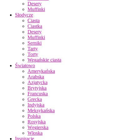
Desery
Muffinki
Słodycze
Ciasta
Ciastka
Desery
Muffinki
Serniki
Tarty
Torty
Wegańskie ciasta
Światowo
Amerykańska
Arabska
Azjatycka
Brytyjska
Francuska
Grecka
Indyjska
Meksykańska
Polska
Rosyjska
Węgierska
Włoska
Inspiracje