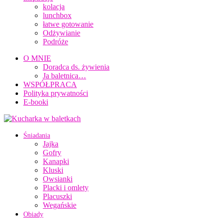
kolacja
lunchbox
łatwe gotowanie
Odżywianie
Podróże
O MNIE
Doradca ds. żywienia
Ja baletnica…
WSPÓŁPRACA
Polityka prywatności
E-booki
Śniadania
Jajka
Gofry
Kanapki
Kluski
Owsianki
Placki i omlety
Placuszki
Wegańskie
Obiady