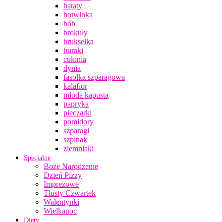
bataty
botwinka
bób
brokuły
brukselka
buraki
cukinia
dynia
fasolka szparagowa
kalafior
młoda kapusta
papryka
pieczarki
pomidory
szparagi
szpinak
ziemniaki
Specjalne
Boże Narodzenie
Dzień Pizzy
Imprezowe
Tłusty Czwartek
Walentynki
Wielkanoc
Diety