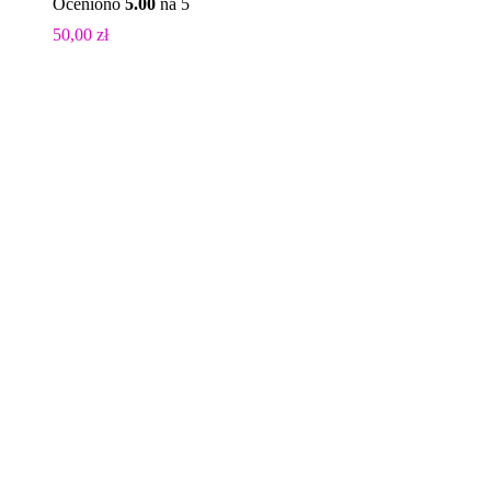
Oceniono
5.00
na 5
50,00
zł