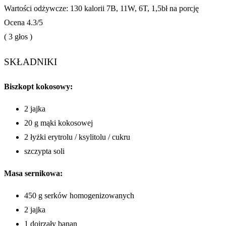
Wartości odżywcze:
130 kalorii
7B, 11W, 6T, 1,5bł na porcję
Ocena
4.3
/5
(
3
głos )
SKŁADNIKI
Biszkopt kokosowy:
2 jajka
20 g mąki kokosowej
2 łyżki erytrolu / ksylitolu / cukru
szczypta soli
Masa sernikowa:
450 g serków homogenizowanych
2 jajka
1 dojrzały banan