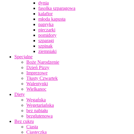
dynia
fasolka szparagowa
kalafior
młoda kapusta
papryka
pieczarki
pomidory
szparagi
szpinak
ziemniaki
Specjalne
Boże Narodzenie
Dzień Pizzy
Imprezowe
Tłusty Czwartek
Walentynki
Wielkanoc
Diety
Wegańska
Wegetariańska
bez nabiału
bezglutenowa
Bez cukru
Ciasta
Ciasteczka