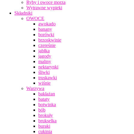
Ryby i owoce morza
Wytrawne wypieki
Składniki
OWOCE
awokado
banany
borówki
brzoskwinie
czereśnie
jabłka
jagody
maliny
nektarynki
śliwki
truskawki
wiśnie
Warzywa
bakłażan
bataty
botwinka
bób
brokuły
brukselka
buraki
cukinia