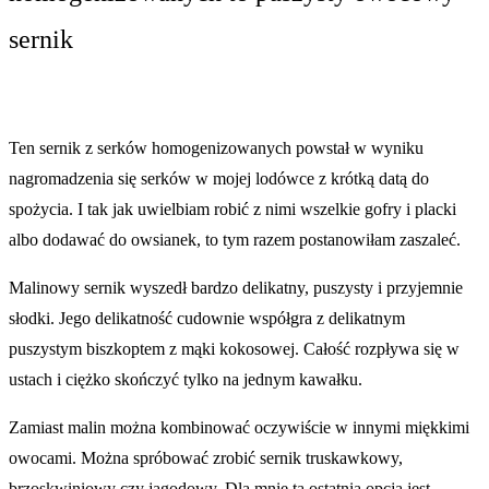
sernik
Ten sernik z serków homogenizowanych powstał w wyniku
nagromadzenia się serków w mojej lodówce z krótką datą do
spożycia. I tak jak uwielbiam robić z nimi wszelkie gofry i placki
albo dodawać do owsianek, to tym razem postanowiłam zaszaleć.
Malinowy sernik wyszedł bardzo delikatny, puszysty i przyjemnie
słodki. Jego delikatność cudownie współgra z delikatnym
puszystym biszkoptem z mąki kokosowej. Całość rozpływa się w
ustach i ciężko skończyć tylko na jednym kawałku.
Zamiast malin można kombinować oczywiście w innymi miękkimi
owocami. Można spróbować zrobić sernik truskawkowy,
brzoskwiniowy czy jagodowy. Dla mnie ta ostatnia opcja jest