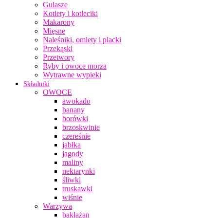
Gulasze
Kotlety i kotleciki
Makarony
Mięsne
Naleśniki, omlety i placki
Przekąski
Przetwory
Ryby i owoce morza
Wytrawne wypieki
Składniki
OWOCE
awokado
banany
borówki
brzoskwinie
czereśnie
jabłka
jagody
maliny
nektarynki
śliwki
truskawki
wiśnie
Warzywa
bakłażan