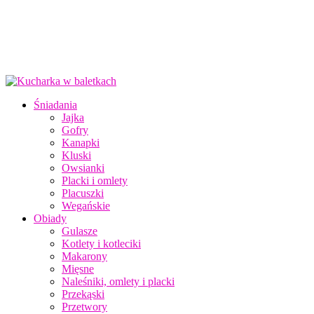
Śniadania
Jajka
Gofry
Kanapki
Kluski
Owsianki
Placki i omlety
Placuszki
Wegańskie
Obiady
Gulasze
Kotlety i kotleciki
Makarony
Mięsne
Naleśniki, omlety i placki
Przekąski
Przetwory