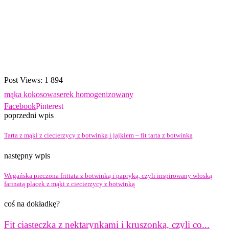
Post Views:
1 894
mąka kokosowa
serek homogenizowany
Facebook
Pinterest
poprzedni wpis
Tarta z mąki z ciecierzycy z botwinką i jajkiem – fit tarta z botwinką
następny wpis
Wegańska pieczona frittata z botwinką i papryką, czyli inspirowany włoską
farinatą placek z mąki z ciecierzycy z botwinką
coś na dokładkę?
Fit ciasteczka z nektarynkami i kruszonką, czyli co...