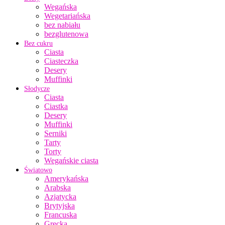
Wegańska
Wegetariańska
bez nabiału
bezglutenowa
Bez cukru
Ciasta
Ciasteczka
Desery
Muffinki
Słodycze
Ciasta
Ciastka
Desery
Muffinki
Serniki
Tarty
Torty
Wegańskie ciasta
Światowo
Amerykańska
Arabska
Azjatycka
Brytyjska
Francuska
Grecka