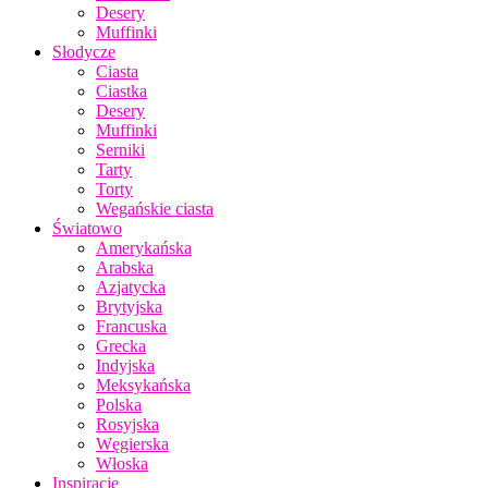
Desery
Muffinki
Słodycze
Ciasta
Ciastka
Desery
Muffinki
Serniki
Tarty
Torty
Wegańskie ciasta
Światowo
Amerykańska
Arabska
Azjatycka
Brytyjska
Francuska
Grecka
Indyjska
Meksykańska
Polska
Rosyjska
Węgierska
Włoska
Inspiracje