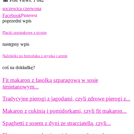
Post Views:
1 642
soczewica czerwona
Facebook
Pinterest
poprzedni wpis
Placki szpinakowe z ricottą
następny wpis
Naleśniki po bretońsku z szynką i serem
coś na dokładkę?
Fit makaron z fasolką szparagową w sosie
śmietanowym...
Tradycyjne pierogi z jagodami, czyli zdrowe pierogi z...
Makaron z cukinią i pomidorkami, czyli fit makaron...
Spaghetti z sosem z dyni ze stracciatellą, czyli...