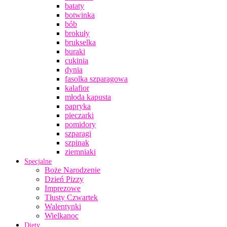
bataty
botwinka
bób
brokuły
brukselka
buraki
cukinia
dynia
fasolka szparagowa
kalafior
młoda kapusta
papryka
pieczarki
pomidory
szparagi
szpinak
ziemniaki
Specjalne
Boże Narodzenie
Dzień Pizzy
Imprezowe
Tłusty Czwartek
Walentynki
Wielkanoc
Diety