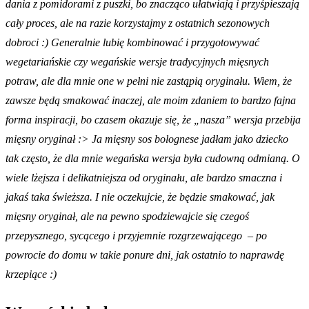
dania z pomidorami z puszki, bo znacząco ułatwiają i przyśpieszają
cały proces, ale na razie korzystajmy z ostatnich sezonowych
dobroci :) Generalnie lubię kombinować i przygotowywać
wegetariańskie czy wegańskie wersje tradycyjnych mięsnych
potraw, ale dla mnie one w pełni nie zastąpią oryginału. Wiem, że
zawsze będą smakować inaczej, ale moim zdaniem to bardzo fajna
forma inspiracji, bo czasem okazuje się, że „nasza” wersja przebija
mięsny oryginał :> Ja mięsny sos bolognese jadłam jako dziecko
tak często, że dla mnie wegańska wersja była cudowną odmianą. O
wiele lżejsza i delikatniejsza od oryginału, ale bardzo smaczna i
jakaś taka świeższa. I nie oczekujcie, że będzie smakować, jak
mięsny oryginał, ale na pewno spodziewajcie się czegoś
przepysznego, sycącego i przyjemnie rozgrzewającego – po
powrocie do domu w takie ponure dni, jak ostatnio to naprawdę
krzepiące :)