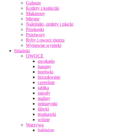
Gulasze
Kotlety i kotleciki
Makarony
Mięsne
Naleśniki, omlety i placki
Przekąski
Przetwory
Ryby i owoce morza
Wytrawne wypieki
Składniki
OWOCE
awokado
banany
borówki
brzoskwinie
czereśnie
jabłka
jagody
maliny
nektarynki
śliwki
truskawki
wiśnie
Warzywa
bakłażan