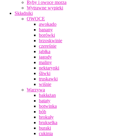
Ryby i owoce morza
Wytrawne wypieki
Składniki
OWOCE
awokado
banany
borówki
brzoskwinie
czereśnie
jabłka
jagody
maliny
nektarynki
śliwki
truskawki
wiśnie
Warzywa
bakłażan
bataty
botwinka
bób
brokuły
brukselka
buraki
cukinia