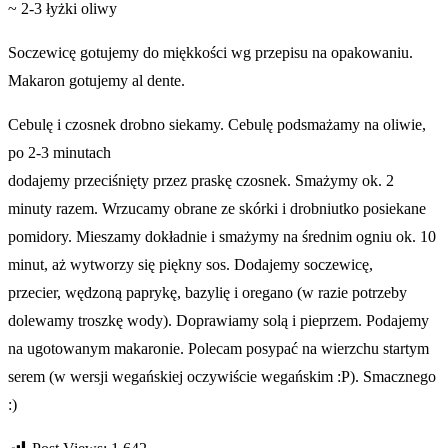
~ 2-3 łyżki oliwy
Soczewicę gotujemy do miękkości wg przepisu na opakowaniu.
Makaron gotujemy al dente.
Cebulę i czosnek drobno siekamy. Cebulę podsmażamy na oliwie,
po 2-3 minutach
dodajemy przeciśnięty przez praskę czosnek. Smażymy ok. 2
minuty razem. Wrzucamy obrane ze skórki i drobniutko posiekane
pomidory. Mieszamy dokładnie i smażymy na średnim ogniu ok. 10
minut, aż wytworzy się piękny sos. Dodajemy soczewicę,
przecier, wędzoną paprykę, bazylię i oregano (w razie potrzeby
dolewamy troszkę wody). Doprawiamy solą i pieprzem. Podajemy
na ugotowanym makaronie. Polecam posypać na wierzchu startym
serem (w wersji wegańskiej oczywiście wegańskim :P). Smacznego
:)