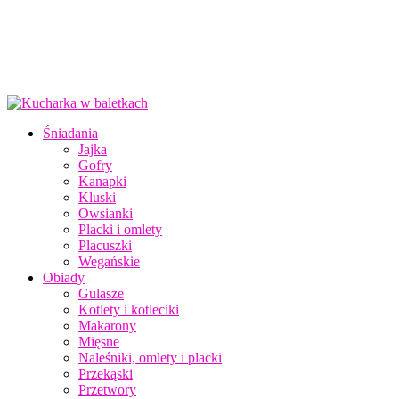
Śniadania
Jajka
Gofry
Kanapki
Kluski
Owsianki
Placki i omlety
Placuszki
Wegańskie
Obiady
Gulasze
Kotlety i kotleciki
Makarony
Mięsne
Naleśniki, omlety i placki
Przekąski
Przetwory