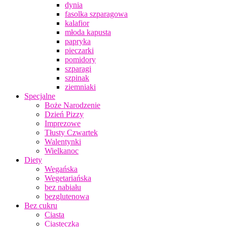
dynia
fasolka szparagowa
kalafior
młoda kapusta
papryka
pieczarki
pomidory
szparagi
szpinak
ziemniaki
Specjalne
Boże Narodzenie
Dzień Pizzy
Imprezowe
Tłusty Czwartek
Walentynki
Wielkanoc
Diety
Wegańska
Wegetariańska
bez nabiału
bezglutenowa
Bez cukru
Ciasta
Ciasteczka