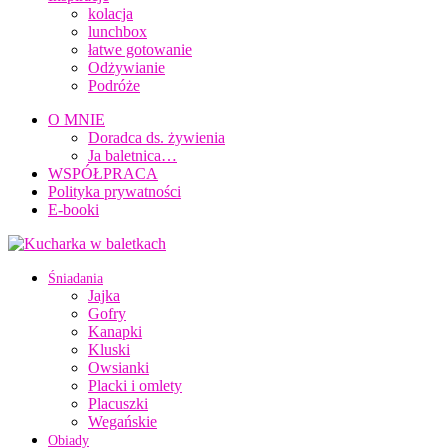
kolacja
lunchbox
łatwe gotowanie
Odżywianie
Podróże
O MNIE
Doradca ds. żywienia
Ja baletnica…
WSPÓŁPRACA
Polityka prywatności
E-booki
Śniadania
Jajka
Gofry
Kanapki
Kluski
Owsianki
Placki i omlety
Placuszki
Wegańskie
Obiady