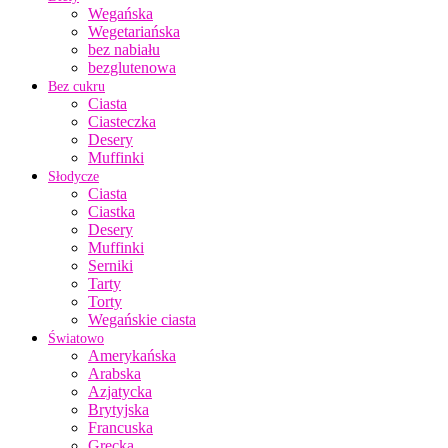
Wegańska
Wegetariańska
bez nabiału
bezglutenowa
Bez cukru
Ciasta
Ciasteczka
Desery
Muffinki
Słodycze
Ciasta
Ciastka
Desery
Muffinki
Serniki
Tarty
Torty
Wegańskie ciasta
Światowo
Amerykańska
Arabska
Azjatycka
Brytyjska
Francuska
Grecka