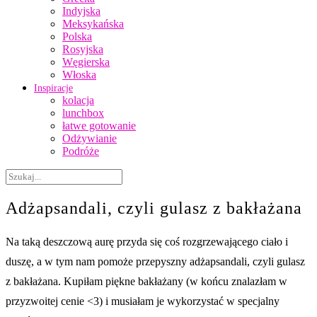
Indyjska
Meksykańska
Polska
Rosyjska
Węgierska
Włoska
Inspiracje
kolacja
lunchbox
łatwe gotowanie
Odżywianie
Podróże
Adżapsandali, czyli gulasz z bakłażana
Na taką deszczową aurę przyda się coś rozgrzewającego ciało i
duszę, a w tym nam pomoże przepyszny adżapsandali, czyli gulasz
z bakłażana. Kupiłam piękne bakłażany (w końcu znalazłam w
przyzwoitej cenie <3) i musiałam je wykorzystać w specjalny