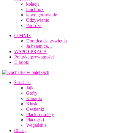
kolacja
lunchbox
łatwe gotowanie
Odżywianie
Podróże
O MNIE
Doradca ds. żywienia
Ja baletnica…
WSPÓŁPRACA
Polityka prywatności
E-booki
Śniadania
Jajka
Gofry
Kanapki
Kluski
Owsianki
Placki i omlety
Placuszki
Wegańskie
Obiady