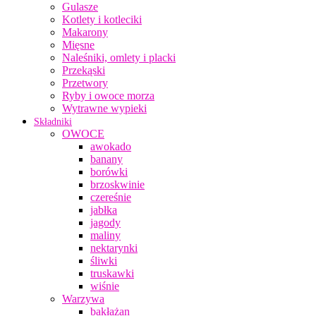
Gulasze
Kotlety i kotleciki
Makarony
Mięsne
Naleśniki, omlety i placki
Przekąski
Przetwory
Ryby i owoce morza
Wytrawne wypieki
Składniki
OWOCE
awokado
banany
borówki
brzoskwinie
czereśnie
jabłka
jagody
maliny
nektarynki
śliwki
truskawki
wiśnie
Warzywa
bakłażan