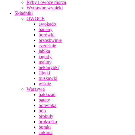
Ryby i owoce morza
Wytrawne wypieki
Składniki
OWOCE
awokado
banany
borówki
brzoskwinie
czereśnie
jabłka
jagody
maliny
nektarynki
śliwki
truskawki
wiśnie
Warzywa
bakłażan
bataty
botwinka
bób
brokuły
brukselka
buraki
cukinia