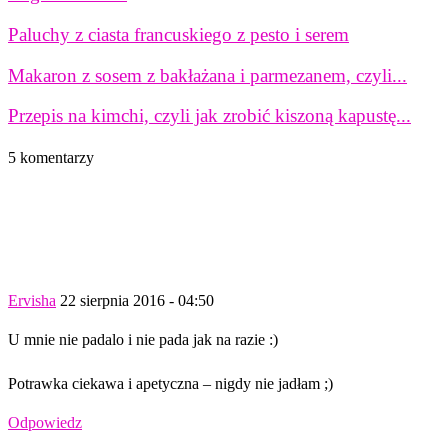
Paluchy z ciasta francuskiego z pesto i serem
Makaron z sosem z bakłażana i parmezanem, czyli...
Przepis na kimchi, czyli jak zrobić kiszoną kapustę...
5 komentarzy
Ervisha
22 sierpnia 2016 - 04:50
U mnie nie padalo i nie pada jak na razie :)
Potrawka ciekawa i apetyczna – nigdy nie jadłam ;)
Odpowiedz