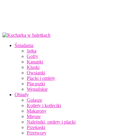
Śniadania
Jajka
Gofry
Kanapki
Kluski
Owsianki
Placki i omlety
Placuszki
Wegańskie
Obiady
Gulasze
Kotlety i kotleciki
Makarony
Mięsne
Naleśniki, omlety i placki
Przekąski
Przetwory