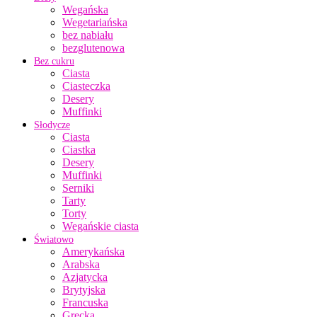
Wegańska
Wegetariańska
bez nabiału
bezglutenowa
Bez cukru
Ciasta
Ciasteczka
Desery
Muffinki
Słodycze
Ciasta
Ciastka
Desery
Muffinki
Serniki
Tarty
Torty
Wegańskie ciasta
Światowo
Amerykańska
Arabska
Azjatycka
Brytyjska
Francuska
Grecka