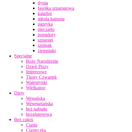
dynia
fasolka szparagowa
kalafior
młoda kapusta
papryka
pieczarki
pomidory
szparagi
szpinak
ziemniaki
Specjalne
Boże Narodzenie
Dzień Pizzy
Imprezowe
Tłusty Czwartek
Walentynki
Wielkanoc
Diety
Wegańska
Wegetariańska
bez nabiału
bezglutenowa
Bez cukru
Ciasta
Ciasteczka