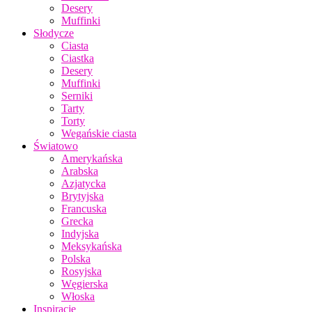
Desery
Muffinki
Słodycze
Ciasta
Ciastka
Desery
Muffinki
Serniki
Tarty
Torty
Wegańskie ciasta
Światowo
Amerykańska
Arabska
Azjatycka
Brytyjska
Francuska
Grecka
Indyjska
Meksykańska
Polska
Rosyjska
Węgierska
Włoska
Inspiracje