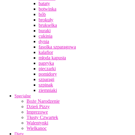
bataty
botwinka
bób
brokuły
brukselka
buraki
cukinia
dynia
fasolka szparagowa
kalafior
młoda kapusta
papryka
pieczarki
pomidory
szparagi
szpinak
ziemniaki
Specjalne
Boże Narodzenie
Dzień Pizzy
Imprezowe
Tłusty Czwartek
Walentynki
Wielkanoc
Diety