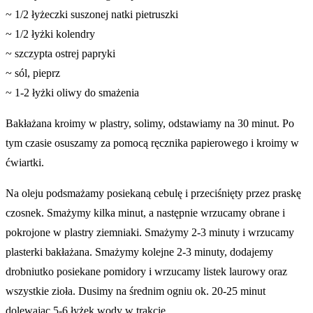
~ 1/2 łyżeczki suszonej natki pietruszki
~ 1/2 łyżki kolendry
~ szczypta ostrej papryki
~ sól, pieprz
~ 1-2 łyżki oliwy do smażenia
Bakłażana kroimy w plastry, solimy, odstawiamy na 30 minut. Po
tym czasie osuszamy za pomocą ręcznika papierowego i kroimy w
ćwiartki.
Na oleju podsmażamy posiekaną cebulę i przeciśnięty przez praskę
czosnek. Smażymy kilka minut, a następnie wrzucamy obrane i
pokrojone w plastry ziemniaki. Smażymy 2-3 minuty i wrzucamy
plasterki bakłażana. Smażymy kolejne 2-3 minuty, dodajemy
drobniutko posiekane pomidory i wrzucamy listek laurowy oraz
wszystkie zioła. Dusimy na średnim ogniu ok. 20-25 minut
dolewając 5-6 łyżek wody w trakcie.