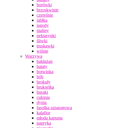
borówki
brzoskwinie
czereśnie
jabłka
jagody
maliny
nektarynki
śliwki
truskawki
wiśnie
Warzywa
bakłażan
bataty
botwinka
bób
brokuły
brukselka
buraki
cukinia
dynia
fasolka szparagowa
kalafior
młoda kapusta
papryka