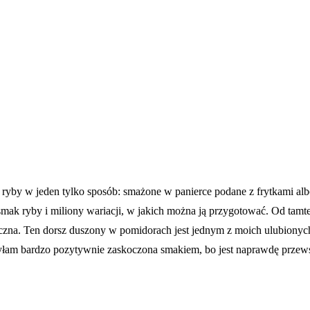
yby w jeden tylko sposób: smażone w panierce podane z frytkami albo 
smak ryby i miliony wariacji, w jakich można ją przygotować. Od tam
yczna. Ten dorsz duszony w pomidorach jest jednym z moich ulubionych 
yłam bardzo pozytywnie zaskoczona smakiem, bo jest naprawdę przewsp