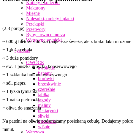
Kotlety i kotleciki
Makarony
Mięsne
Naleśniki, omlety i placki
Przekąski
(2-3 porcje)
Przetwory
Ryby i owoce morza
Wytrawne wypieki
~ 600 g filetów z dorsza (najlepsze świeże, ale z braku laku mrożone 
~ 1 duża cebula
Składniki
~ 3 duże pomidory
OWOCE
~ ew. 1 puszka groszku konserwowego
awokado
banany
~ 1 szklanka bulionu warzywnego
borówki
~ sól, pieprz
brzoskwinie
czereśnie
~ 1 łyżka tymianku
jabłka
~ 1 natka pietruszki
jagody
maliny
~ oliwa do smażenia
nektarynki
śliwki
Na patelni na oliwie podsmażamy posiekaną cebulę. Dodajemy pokro
truskawki
wiśnie
minut.
Warzywa