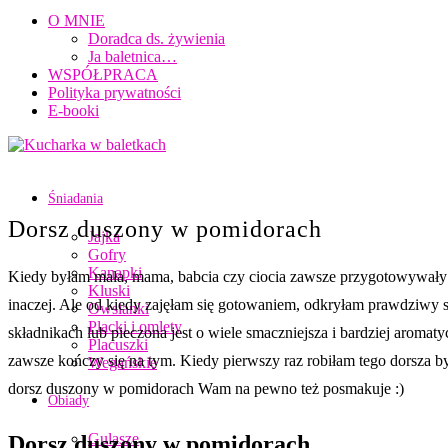
O MNIE
Doradca ds. żywienia
Ja baletnica…
WSPÓŁPRACA
Polityka prywatności
E-booki
Śniadania
Dorsz duszony w pomidorach
Jajka
Gofry
Kanapki
Kiedy byłam mała, mama, babcia czy ciocia zawsze przygotowywały r
Kluski
inaczej. Ale od kiedy zajęłam się gotowaniem, odkryłam prawdziwy 
Owsianki
Placki i omlety
składnikach lub pieczona jest o wiele smaczniejsza i bardziej aromat
Placuszki
zawsze kończy się na tym. Kiedy pierwszy raz robiłam tego dorsza b
Wegańskie
dorsz duszony w pomidorach Wam na pewno też posmakuje :)
Obiady
Gulasze
Dorsz duszony w pomidorach