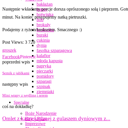
bakłażan
Następnie wkładamy porcje dorsza oprószonego solą i pieprzem. Got
bataty
botwinka
minut. Na koniec posypujemy natką pietruszki.
bób
brokuły
Podajemy z ryżem/kuskusem. Smacznego :)
brukselka
buraki
cukinia
Post Views:
3 720
dynia
groszek
fasolka szparagowa
kalafior
Facebook
Pinterest
młoda kapusta
poprzedni wpis
papryka
pieczarki
Sernik z jabłkami
pomidory
szparagi
następny wpis
szpinak
ziemniaki
Mini wrapy z wędliną i serem
Specjalne
coś na dokładkę?
Boże Narodzenie
Omlet z kaszy jaglanej z gulaszem dyniowym z...
Dzień Pizzy
Imprezowe