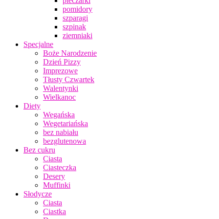
pieczarki
pomidory
szparagi
szpinak
ziemniaki
Specjalne
Boże Narodzenie
Dzień Pizzy
Imprezowe
Tłusty Czwartek
Walentynki
Wielkanoc
Diety
Wegańska
Wegetariańska
bez nabiału
bezglutenowa
Bez cukru
Ciasta
Ciasteczka
Desery
Muffinki
Słodycze
Ciasta
Ciastka