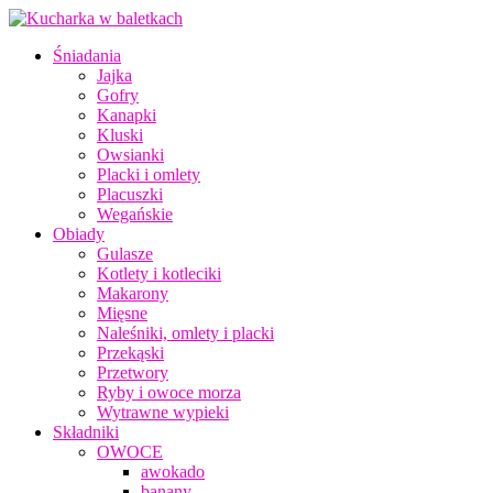
Śniadania
Jajka
Gofry
Kanapki
Kluski
Owsianki
Placki i omlety
Placuszki
Wegańskie
Obiady
Gulasze
Kotlety i kotleciki
Makarony
Mięsne
Naleśniki, omlety i placki
Przekąski
Przetwory
Ryby i owoce morza
Wytrawne wypieki
Składniki
OWOCE
awokado
banany