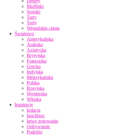
Desery
Muffinki
Serniki
Tarty
Torty
Wegańskie ciasta
Światowo
Amerykańska
Arabska
Azjatycka
Brytyjska
Francuska
Grecka
Indyjska
Meksykańska
Polska
Rosyjska
Węgierska
Włoska
Inspiracje
kolacja
lunchbox
łatwe gotowanie
Odżywianie
Podróże