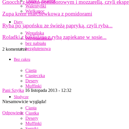
Tłusty Czwartek
Gnocchi z sosem pomidorowym i mozzarellą, czyli ekspr
Walentynki
Wielkanoc
Zupa krem marchewkowa z pomidorami
Diety
Ryba po japońsku ze świeżą papryką, czyli ryba...
Wegańska
Roladki z bakłażana z rybą zapiekane w sosie...
Wegetariańska
bez nabiału
bezglutenowa
2 komentarze
Bez cukru
Ciasta
Ciasteczka
Desery
Muffinki
Pani Szyjka
16 listopada 2013 - 12:32
Słodycze
Niesamowicie wygląda!
Ciasta
Odpowiedz
Ciastka
Desery
Muffinki
Serniki