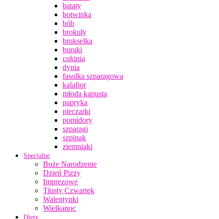
bataty
botwinka
bób
brokuły
brukselka
buraki
cukinia
dynia
fasolka szparagowa
kalafior
młoda kapusta
papryka
pieczarki
pomidory
szparagi
szpinak
ziemniaki
Specjalne
Boże Narodzenie
Dzień Pizzy
Imprezowe
Tłusty Czwartek
Walentynki
Wielkanoc
Diety