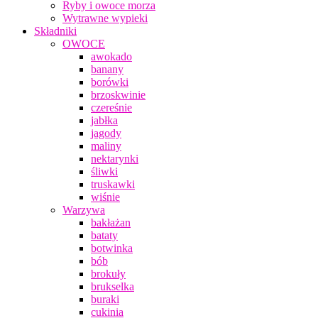
Ryby i owoce morza
Wytrawne wypieki
Składniki
OWOCE
awokado
banany
borówki
brzoskwinie
czereśnie
jabłka
jagody
maliny
nektarynki
śliwki
truskawki
wiśnie
Warzywa
bakłażan
bataty
botwinka
bób
brokuły
brukselka
buraki
cukinia