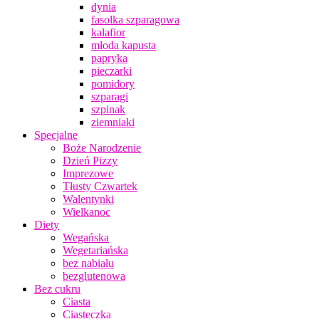
dynia
fasolka szparagowa
kalafior
młoda kapusta
papryka
pieczarki
pomidory
szparagi
szpinak
ziemniaki
Specjalne
Boże Narodzenie
Dzień Pizzy
Imprezowe
Tłusty Czwartek
Walentynki
Wielkanoc
Diety
Wegańska
Wegetariańska
bez nabiału
bezglutenowa
Bez cukru
Ciasta
Ciasteczka