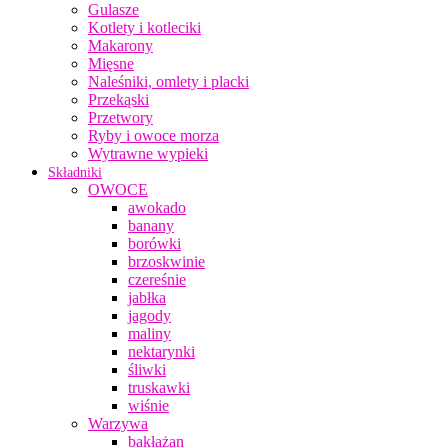
Gulasze
Kotlety i kotleciki
Makarony
Mięsne
Naleśniki, omlety i placki
Przekąski
Przetwory
Ryby i owoce morza
Wytrawne wypieki
Składniki
OWOCE
awokado
banany
borówki
brzoskwinie
czereśnie
jabłka
jagody
maliny
nektarynki
śliwki
truskawki
wiśnie
Warzywa
bakłażan