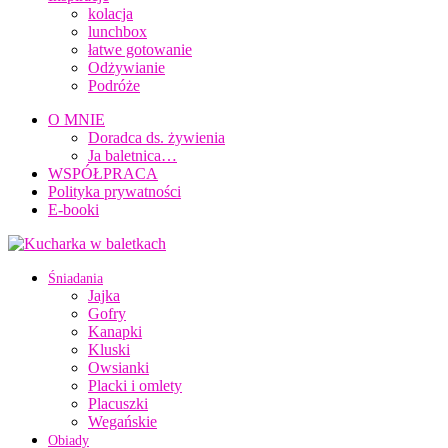
kolacja
lunchbox
łatwe gotowanie
Odżywianie
Podróże
O MNIE
Doradca ds. żywienia
Ja baletnica…
WSPÓŁPRACA
Polityka prywatności
E-booki
Śniadania
Jajka
Gofry
Kanapki
Kluski
Owsianki
Placki i omlety
Placuszki
Wegańskie
Obiady