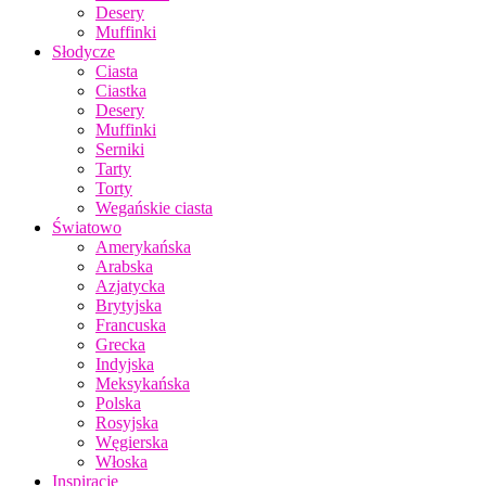
Desery
Muffinki
Słodycze
Ciasta
Ciastka
Desery
Muffinki
Serniki
Tarty
Torty
Wegańskie ciasta
Światowo
Amerykańska
Arabska
Azjatycka
Brytyjska
Francuska
Grecka
Indyjska
Meksykańska
Polska
Rosyjska
Węgierska
Włoska
Inspiracje