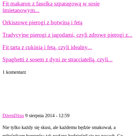
Fit makaron z fasolką szparagową w sosie
śmietanowym...
Orkiszowe pierogi z botwiną i fetą
Tradycyjne pierogi z jagodami, czyli zdrowe pierogi z...
Fit tarta z cukinią i fetą, czyli idealny...
Spaghetti z sosem z dyni ze stracciatellą, czyli...
1 komentarz
DżemDżus
9 sierpnia 2014 - 12:59
Nie tylko każdy się skusi, ale każdemu będzie smakował, a
miłośnikom burgerów tak podany bedzieśnił się po nocach. Co