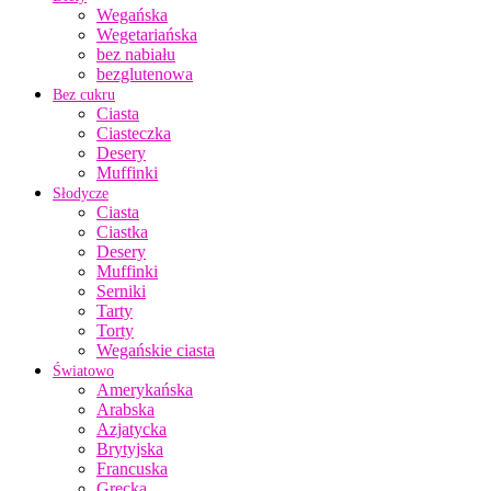
Wegańska
Wegetariańska
bez nabiału
bezglutenowa
Bez cukru
Ciasta
Ciasteczka
Desery
Muffinki
Słodycze
Ciasta
Ciastka
Desery
Muffinki
Serniki
Tarty
Torty
Wegańskie ciasta
Światowo
Amerykańska
Arabska
Azjatycka
Brytyjska
Francuska
Grecka