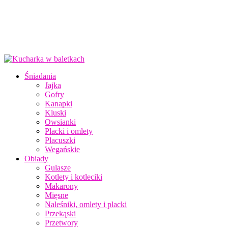
Śniadania
Jajka
Gofry
Kanapki
Kluski
Owsianki
Placki i omlety
Placuszki
Wegańskie
Obiady
Gulasze
Kotlety i kotleciki
Makarony
Mięsne
Naleśniki, omlety i placki
Przekąski
Przetwory