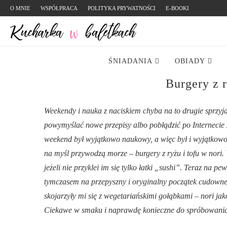
O MNIE
WSPÓŁPRACA
POLITYKA PRYWATNOŚCI
E-BOOKI
ŚNIADANIA
OBIADY
Burgery z r
Weekendy i nauka z naciskiem chyba na to drugie sprzyja
powymyślać nowe przepisy albo pobłądzić po Internecie
weekend był wyjątkowo naukowy, a więc był i wyjątkowo 
na myśl przywodzą morze – burgery z ryżu i tofu w nori.
jeżeli nie przyklei im się tylko łatki „sushi”. Teraz na
tymczasem na przepyszny i oryginalny początek cudowne b
skojarzyły mi się z wegetariańskimi gołąbkami – nori ja
Ciekawe w smaku i naprawdę konieczne do spróbowania. Z