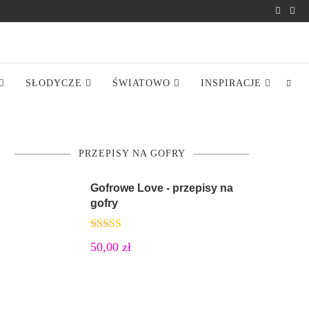
SŁODYCZE
ŚWIATOWO
INSPIRACJE
PRZEPISY NA GOFRY
Gofrowe Love - przepisy na
gofry
Oceniono
50,00
zł
5.00
na 5