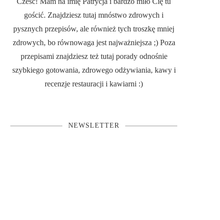
Cześć! Mam na imię Patrycja i bardzo miło Cię tu
gościć. Znajdziesz tutaj mnóstwo zdrowych i
pysznych przepisów, ale również tych troszkę mniej
zdrowych, bo równowaga jest najważniejsza ;) Poza
przepisami znajdziesz też tutaj porady odnośnie
szybkiego gotowania, zdrowego odżywiania, kawy i
recenzje restauracji i kawiarni :)
NEWSLETTER