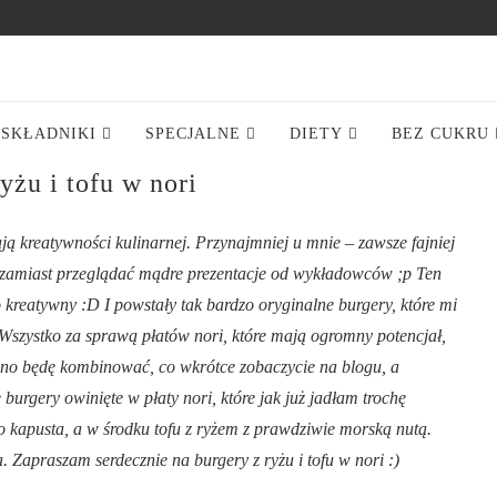
SKŁADNIKI
SPECJALNE
DIETY
BEZ CUKRU
yżu i tofu w nori
ją kreatywności kulinarnej. Przynajmniej u mnie – zawsze fajniej
 zamiast przeglądać mądre prezentacje od wykładowców ;p Ten
kreatywny :D I powstały tak bardzo oryginalne burgery, które mi
 Wszystko za sprawą płatów nori, które mają ogromny potencjał,
 pewno będę kombinować, co wkrótce zobaczycie na blogu, a
urgery owinięte w płaty nori, które jak już jadłam trochę
ko kapusta, a w środku tofu z ryżem z prawdziwie morską nutą.
apraszam serdecznie na burgery z ryżu i tofu w nori :)