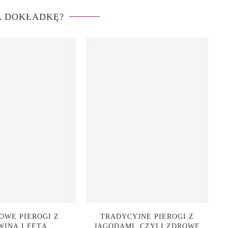
A DOKŁADKĘ?
OWE PIEROGI Z
TRADYCYJNE PIEROGI Z
WINĄ I FETĄ
JAGODAMI, CZYLI ZDROWE