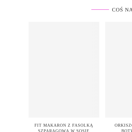
COŚ N
FIT MAKARON Z FASOLKĄ
ORKISZ
SZPARAGOWĄ W SOSIE
BOT