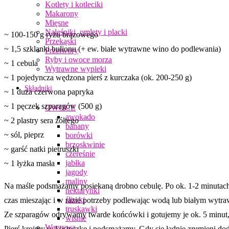
Kotlety i kotleciki
Makarony
Mięsne
Naleśniki, omlety i placki
~
100-150 g ryżu brązowego
Przekąski
~ 1,5 szklanki bulionu (+ ew. białe wytrawne wino do podlewania)
Przetwory
Ryby i owoce morza
~ 1 cebula
Wytrawne wypieki
~ 1 pojedyncza wędzona pierś z kurczaka (ok. 200-250 g)
Składniki
~ 1 duża czerwona papryka
~ 1 pęczek szparagów (500 g)
OWOCE
awokado
~ 2 plastry sera żółtego
banany
~ sól, pieprz
borówki
brzoskwinie
~ garść natki pietruszki
czereśnie
jabłka
~ 1 łyżka masła
jagody
maliny
Na maśle podsmażamy posiekaną drobno cebulę. Po ok. 1-2 minutach
nektarynki
śliwki
czas mieszając i w razie potrzeby podlewając wodą lub białym wyt
truskawki
Ze szparagów odrywamy twarde końcówki i gotujemy je ok. 5 minut,
wiśnie
Warzywa
Pierś kroimy w kosteczkę i podsmażamy. Gdy się ładnie zrumieni do