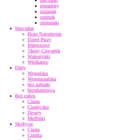
pieczarki
pomidory
szparagi
szpinak
ziemniaki
Specjalne
Boże Narodzenie
Dzień Pizzy
Imprezowe
Tłusty Czwartek
Walentynki
Wielkanoc
Diety
Wegańska
Wegetariańska
bez nabiału
bezglutenowa
Bez cukru
Ciasta
Ciasteczka
Desery
Muffinki
Słodycze
Ciasta
Ciastka