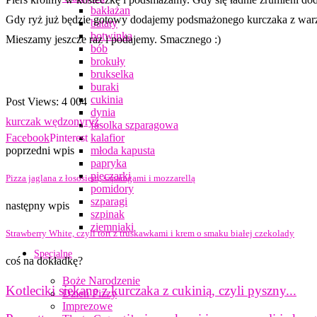
bakłażan
Gdy ryż już będzie gotowy dodajemy podsmażonego kurczaka z warzy
bataty
botwinka
Mieszamy jeszcze raz i podajemy. Smacznego :)
bób
brokuły
brukselka
buraki
cukinia
Post Views:
4 004
dynia
kurczak wędzony
ryż
fasolka szparagowa
Facebook
Pinterest
kalafior
poprzedni wpis
młoda kapusta
papryka
pieczarki
Pizza jaglana z łososiem, szparagami i mozzarellą
pomidory
szparagi
następny wpis
szpinak
ziemniaki
Strawberry White, czyli tort z truskawkami i krem o smaku białej czekolady
Specjalne
coś na dokładkę?
Boże Narodzenie
Kotleciki siekane z kurczaka z cukinią, czyli pyszny...
Dzień Pizzy
Imprezowe