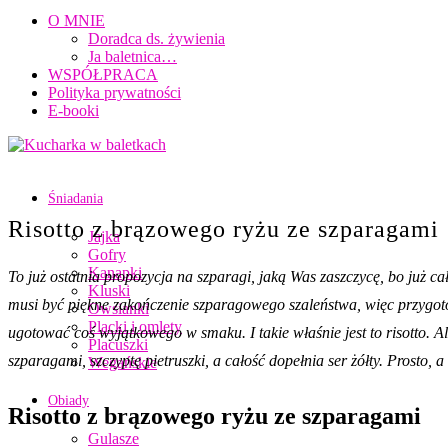
O MNIE
Doradca ds. żywienia
Ja baletnica…
WSPÓŁPRACA
Polityka prywatności
E-booki
Śniadania
Risotto z brązowego ryżu ze szparagami
Jajka
Gofry
Kanapki
To już ostatnia propozycja na szparagi, jaką Was zaszczycę, bo już c
Kluski
musi być piękne zakończenie szparagowego szaleństwa, więc przygoto
Owsianki
Placki i omlety
ugotować coś wyjątkowego w smaku. I takie właśnie jest to risotto. 
Placuszki
szparagami, szczyptę pietruszki, a całość dopełnia ser żółty. Prosto
Wegańskie
Obiady
Risotto z brązowego ryżu ze szparagami
Gulasze