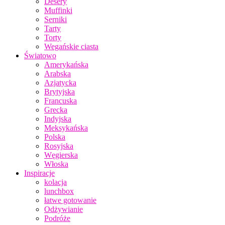
Desery
Muffinki
Serniki
Tarty
Torty
Wegańskie ciasta
Światowo
Amerykańska
Arabska
Azjatycka
Brytyjska
Francuska
Grecka
Indyjska
Meksykańska
Polska
Rosyjska
Węgierska
Włoska
Inspiracje
kolacja
lunchbox
łatwe gotowanie
Odżywianie
Podróże