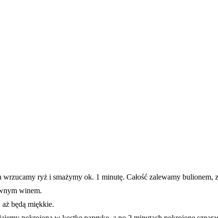
 wrzucamy ryż i smażymy ok. 1 minutę. Całość zalewamy bulionem, zm
rawnym winem.
 aż będą miękkie.
dajemy pokrojoną w kostkę paprykę, a po 2 minutach pokrojone szpara