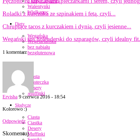
Pęczotto ze szparagami, pieczarkami i serem, czyli jedno
Tłusty Czwartek
Walentynki
Wielkanoc
Roladki z kurczaka ze szpinakiem i fetą, czyli...
Diety
Chrupiące tacos z kurczakiem i dynią, czyli jesienne...
Wegańska
Wegański sos holenderski do szparagów, czyli idealny fit.
Wegetariańska
bez nabiału
1 komentarz
bezglutenowa
Bez cukru
Ciasta
Ciasteczka
Desery
Muffinki
Ervisha
9 czerwca 2016 - 18:54
Słodycze
Kolorowo :)
Ciasta
Odpowiedz
Ciastka
Desery
Skomentuj
Muffinki
Serniki