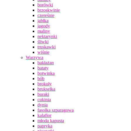
borówki
brzoskwinie
czereśnie
jabłka
jagody
maliny
nektarynki
śliwki
truskawki
wiśnie
Warzywa
bakłażan
bataty
botwinka
bób
brokuły
brukselka
buraki
cukinia
dynia
fasolka szparagowa
kalafior
młoda kapusta
papryka