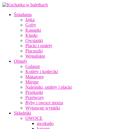
Śniadania
Jajka
Gofry
Kanapki
Kluski
Owsianki
Placki i omlety
Placuszki
Wegańskie
Obiady
Gulasze
Kotlety i kotleciki
Makarony
Mięsne
Naleśniki, omlety i placki
Przekąski
Przetwory
Ryby i owoce morza
Wytrawne wypieki
Składniki
OWOCE
awokado
banany