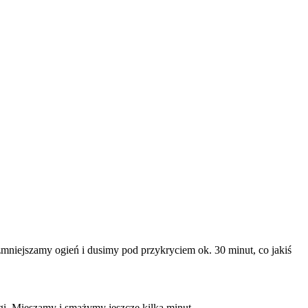
niejszamy ogień i dusimy pod przykryciem ok. 30 minut, co jakiś
gi. Mieszamy i smażymy jeszcze kilka minut.