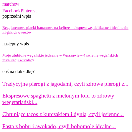
marchew
Facebook
Pinterest
poprzedni wpis
Bezglutenowe placki bananowe na kefirze – ekspresowe, delikatne i idealne do
miękkich owoców
następny wpis
Moje ulubione wegańskie jedzenie w Warszawie – 4 świetne wegańskich
restauracji w stolicy
coś na dokładkę?
Tradycyjne pierogi z jagodami, czyli zdrowe pierogi z...
Ekspresowe spaghetti z mielonym tofu to zdrowy
wegetariański...
Chrupiące tacos z kurczakiem i dynią, czyli jesienne...
Pasta z bobu i awokado, czyli bobomole idealne...