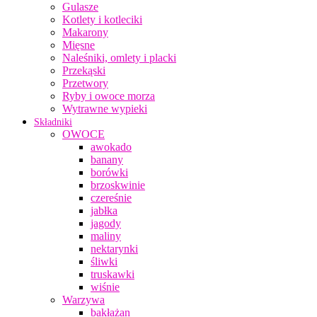
Gulasze
Kotlety i kotleciki
Makarony
Mięsne
Naleśniki, omlety i placki
Przekąski
Przetwory
Ryby i owoce morza
Wytrawne wypieki
Składniki
OWOCE
awokado
banany
borówki
brzoskwinie
czereśnie
jabłka
jagody
maliny
nektarynki
śliwki
truskawki
wiśnie
Warzywa
bakłażan