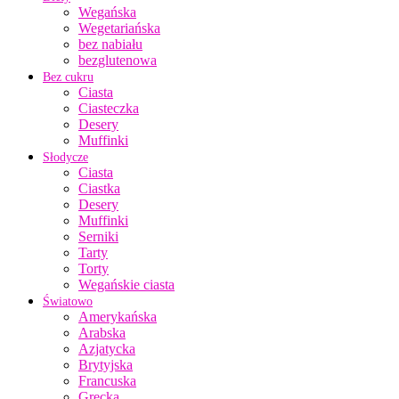
Wegańska
Wegetariańska
bez nabiału
bezglutenowa
Bez cukru
Ciasta
Ciasteczka
Desery
Muffinki
Słodycze
Ciasta
Ciastka
Desery
Muffinki
Serniki
Tarty
Torty
Wegańskie ciasta
Światowo
Amerykańska
Arabska
Azjatycka
Brytyjska
Francuska
Grecka