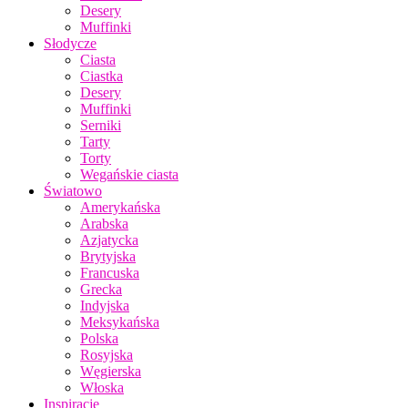
Desery
Muffinki
Słodycze
Ciasta
Ciastka
Desery
Muffinki
Serniki
Tarty
Torty
Wegańskie ciasta
Światowo
Amerykańska
Arabska
Azjatycka
Brytyjska
Francuska
Grecka
Indyjska
Meksykańska
Polska
Rosyjska
Węgierska
Włoska
Inspiracje