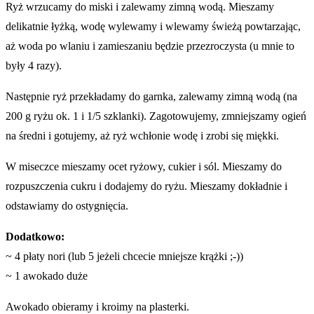
Ryż wrzucamy do miski i zalewamy zimną wodą. Mieszamy
delikatnie łyżką, wodę wylewamy i wlewamy świeżą powtarzając,
aż woda po wlaniu i zamieszaniu będzie przezroczysta (u mnie to
były 4 razy).
Następnie ryż przekładamy do garnka, zalewamy zimną wodą (na
200 g ryżu ok. 1 i 1/5 szklanki). Zagotowujemy, zmniejszamy ogień
na średni i gotujemy, aż ryż wchłonie wodę i zrobi się miękki.
W miseczce mieszamy ocet ryżowy, cukier i sól. Mieszamy do
rozpuszczenia cukru i dodajemy do ryżu. Mieszamy dokładnie i
odstawiamy do ostygnięcia.
Dodatkowo:
~ 4 płaty nori (lub 5 jeżeli chcecie mniejsze krążki ;-))
~ 1 awokado duże
Awokado obieramy i kroimy na plasterki.