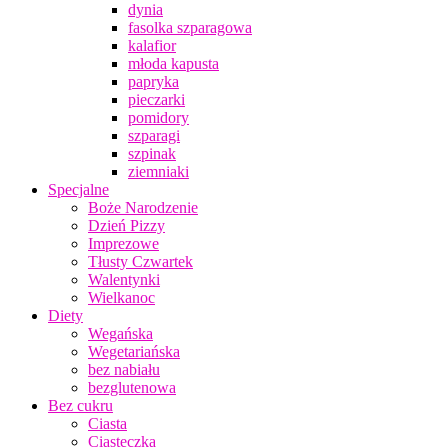
dynia
fasolka szparagowa
kalafior
młoda kapusta
papryka
pieczarki
pomidory
szparagi
szpinak
ziemniaki
Specjalne
Boże Narodzenie
Dzień Pizzy
Imprezowe
Tłusty Czwartek
Walentynki
Wielkanoc
Diety
Wegańska
Wegetariańska
bez nabiału
bezglutenowa
Bez cukru
Ciasta
Ciasteczka