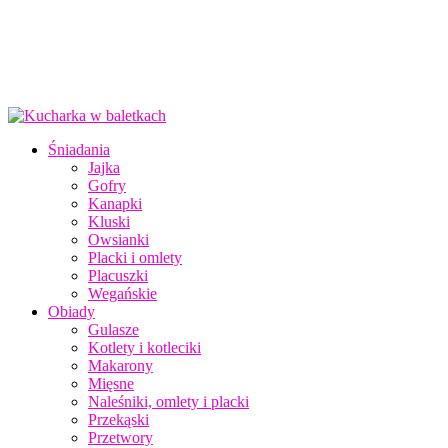
Śniadania
Jajka
Gofry
Kanapki
Kluski
Owsianki
Placki i omlety
Placuszki
Wegańskie
Obiady
Gulasze
Kotlety i kotleciki
Makarony
Mięsne
Naleśniki, omlety i placki
Przekąski
Przetwory