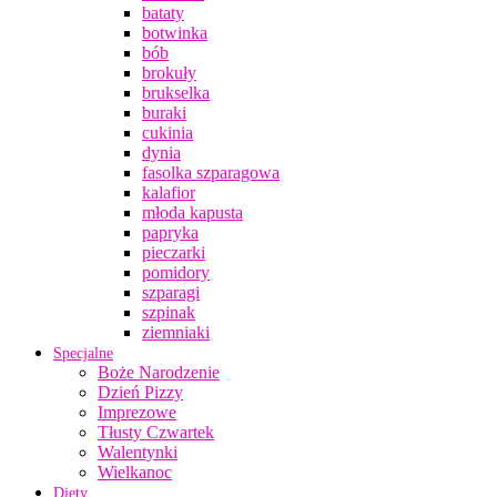
bataty
botwinka
bób
brokuły
brukselka
buraki
cukinia
dynia
fasolka szparagowa
kalafior
młoda kapusta
papryka
pieczarki
pomidory
szparagi
szpinak
ziemniaki
Specjalne
Boże Narodzenie
Dzień Pizzy
Imprezowe
Tłusty Czwartek
Walentynki
Wielkanoc
Diety