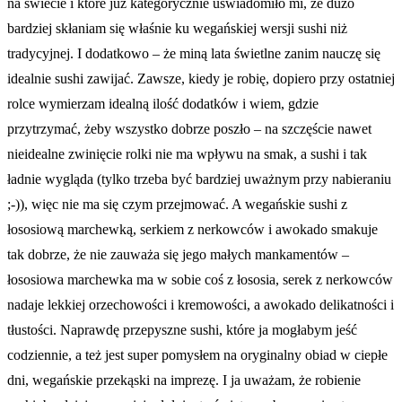
na świecie i które już kategorycznie uświadomiło mi, że dużo
bardziej skłaniam się właśnie ku wegańskiej wersji sushi niż
tradycyjnej. I dodatkowo – że miną lata świetlne zanim nauczę się
idealnie sushi zawijać. Zawsze, kiedy je robię, dopiero przy ostatniej
rolce wymierzam idealną ilość dodatków i wiem, gdzie
przytrzymać, żeby wszystko dobrze poszło – na szczęście nawet
nieidealne zwinięcie rolki nie ma wpływu na smak, a sushi i tak
ładnie wygląda (tylko trzeba być bardziej uważnym przy nabieraniu
;-)), więc nie ma się czym przejmować. A wegańskie sushi z
łososiową marchewką, serkiem z nerkowców i awokado smakuje
tak dobrze, że nie zauważa się jego małych mankamentów –
łososiowa marchewka ma w sobie coś z łososia, serek z nerkowców
nadaje lekkiej orzechowości i kremowości, a awokado delikatności i
tłustości. Naprawdę przepyszne sushi, które ja mogłabym jeść
codziennie, a też jest super pomysłem na oryginalny obiad w ciepłe
dni, wegańskie przekąski na imprezę. I ja uważam, że robienie