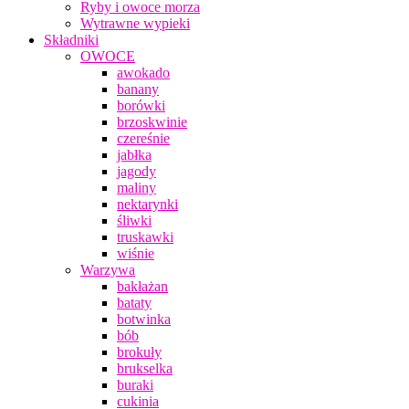
Ryby i owoce morza
Wytrawne wypieki
Składniki
OWOCE
awokado
banany
borówki
brzoskwinie
czereśnie
jabłka
jagody
maliny
nektarynki
śliwki
truskawki
wiśnie
Warzywa
bakłażan
bataty
botwinka
bób
brokuły
brukselka
buraki
cukinia