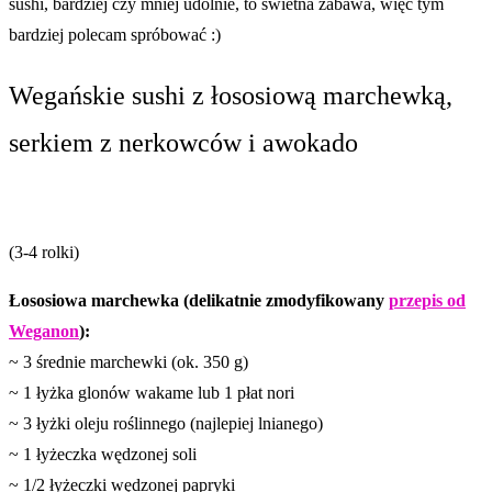
sushi, bardziej czy mniej udolnie, to świetna zabawa, więc tym
bardziej polecam spróbować :)
Wegańskie sushi z łososiową marchewką,
serkiem z nerkowców i awokado
(3-4 rolki)
Łososiowa marchewka (delikatnie zmodyfikowany
przepis od
Weganon
):
~ 3 średnie marchewki (ok. 350 g)
~ 1 łyżka glonów wakame lub 1 płat nori
~ 3 łyżki oleju roślinnego (najlepiej lnianego)
~ 1 łyżeczka wędzonej soli
~ 1/2 łyżeczki wędzonej papryki