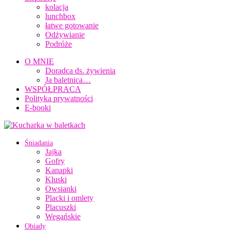
kolacja
lunchbox
łatwe gotowanie
Odżywianie
Podróże
O MNIE
Doradca ds. żywienia
Ja baletnica…
WSPÓŁPRACA
Polityka prywatności
E-booki
Śniadania
Jajka
Gofry
Kanapki
Kluski
Owsianki
Placki i omlety
Placuszki
Wegańskie
Obiady