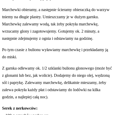
Marchewki obieramy, a następnie ścieramy obieraczką do warzyw
tniemy na długie plastry. Umieszczamy je w dużym garnku.
Marchewkę zalewamy wodą, tak żeby pokryła marchewkę,
wrzucamy glony i zagotowujemy. Gotujemy ok. 2 minuty, a
następnie zdejmujemy z ognia i odstawiamy na godzinę.
Po tym czasie z bulionu wyławiamy marchewkę i przekładamy ją
do miski.
Z garnka odlewamy ok. 1/2 szklanki bulionu glonowego (może być
z glonami lub bez, jak wolicie). Dodajemy do niego olej, wędzoną
sól i paprykę. Zalewamy marchewkę, delikatnie mieszamy, żeby
zalewa pokryła każdy płat i odstawiamy do lodówki na kilka
godzin, a najlepiej całą noc).
Serek z nerkowców: