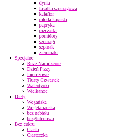
dynia
fasolka szparagowa
kalafior
młoda kapusta
papryka
pieczarki
pomidory
szparagi
szpinak
ziemniaki
Specjalne
Boże Narodzenie
Dzień Pizzy
Imprezowe
Tłusty Czwartek
Walentynki
Wielkanoc
Diety
Wegańska
Wegetariańska
bez nabiału
bezglutenowa
Bez cukru
Ciasta
Ciasteczka