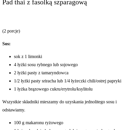
Pad thai z fasolką szparagową
(2 porcje)
Sos:
sok z 1 limonki
4 łyżki sosu rybnego lub sojowego
2 łyżki pasty z tamaryndowca
1/2 łyżki pasty sriracha lub 1/4 łyżeczki chili/ostrej papryki
1 łyżka brązowego cukru/erytrolu/ksylitolu
Wszystkie składniki mieszamy do uzyskania jednolitego sosu i
odstawiamy.
100 g makaronu ryżowego