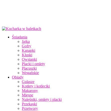
Śniadania
Jajka
Gofry
Kanapki
Kluski
Owsianki
Placki i omlety
Placuszki
Wegańskie
Obiady
Gulasze
Kotlety i kotleciki
Makarony
Mięsne
Naleśniki, omlety i placki
Przekąski
Przetwory