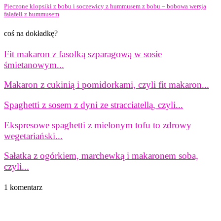
Pieczone klopsiki z bobu i soczewicy z hummusem z bobu – bobowa wersja
falafeli z hummusem
coś na dokładkę?
Fit makaron z fasolką szparagową w sosie
śmietanowym...
Makaron z cukinią i pomidorkami, czyli fit makaron...
Spaghetti z sosem z dyni ze stracciatellą, czyli...
Ekspresowe spaghetti z mielonym tofu to zdrowy
wegetariański...
Sałatka z ogórkiem, marchewką i makaronem soba,
czyli...
1 komentarz