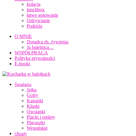
kolacja
lunchbox
łatwe gotowanie
Odżywianie
Podróże
O MNIE
Doradca ds. żywienia
Ja baletnica…
WSPÓŁPRACA
Polityka prywatności
E-booki
Śniadania
Jajka
Gofry
Kanapki
Kluski
Owsianki
Placki i omlety
Placuszki
Wegańskie
Obiady