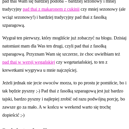
pad thai Wam się bardziej podoba – bardziej sezonowy i mniej
tradycyjny
pad thai z makaronem z cukinii
czy mniej sezonowy (ale
wciąż sezonowy!) i bardziej tradycyjny pad thai z fasolką
szparagową.
Wygrał ten pierwszy, który mogliście już zobaczyć na blogu. Dzisiaj
natomiast mam dla Was ten drugi, czyli pad thai z fasolką
szparagową. Przyznam Wam się szczerze, że choc uwielbiam też
pad thai w wersji wegańskiej
czy wegetariańskiej, to ten z
krewetkami wygrywa u mnie najczęściej.
Jeżeli jednak nie jecie owoców morza, to po prostu je pomińcie, bo i
tak będzie pyszny ;-) Pad thai z fasolką szparagową jest już bardzo
tajski, bardzo pyszny i najlepiej zrobić od razu podwójną porcję, bo
zawsze go za mało. A w końcu w weekend warto się trochę
dopieścić ;-)