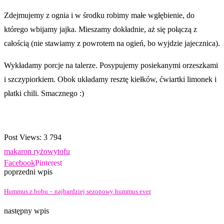
Zdejmujemy z ognia i w środku robimy małe wgłębienie, do
którego wbijamy jajka. Mieszamy dokładnie, aż się połączą z
całością (nie stawiamy z powrotem na ogień, bo wyjdzie jajecznica).
Wykładamy porcje na talerze. Posypujemy posiekanymi orzeszkami
i szczypiorkiem. Obok układamy resztę kiełków, ćwiartki limonek i
płatki chili. Smacznego :)
Post Views:
3 794
makaron ryżowy
tofu
Facebook
Pinterest
poprzedni wpis
Hummus z bobu – najbardziej sezonowy hummus ever
następny wpis