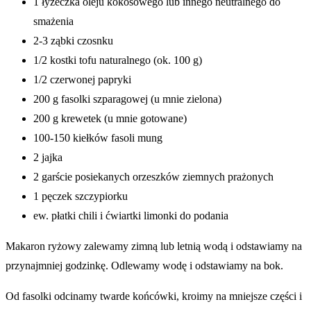
1 łyżeczka oleju kokosowego lub innego neutralnego do
smażenia
2-3 ząbki czosnku
1/2 kostki tofu naturalnego (ok. 100 g)
1/2 czerwonej papryki
200 g fasolki szparagowej (u mnie zielona)
200 g krewetek (u mnie gotowane)
100-150 kiełków fasoli mung
2 jajka
2 garście posiekanych orzeszków ziemnych prażonych
1 pęczek szczypiorku
ew. płatki chili i ćwiartki limonki do podania
Makaron ryżowy zalewamy zimną lub letnią wodą i odstawiamy na
przynajmniej godzinkę. Odlewamy wodę i odstawiamy na bok.
Od fasolki odcinamy twarde końcówki, kroimy na mniejsze części i