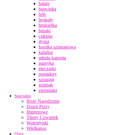
bataty
botwinka
bób
brokuły
brukselka
buraki
cukinia
dynia
fasolka szparagowa
kalafior
młoda kapusta
papryka
pieczarki
pomidory
szparagi
szpinak
ziemniaki
Specjalne
Boże Narodzenie
Dzień Pizzy
Imprezowe
Tłusty Czwartek
Walentynki
Wielkanoc
Diety