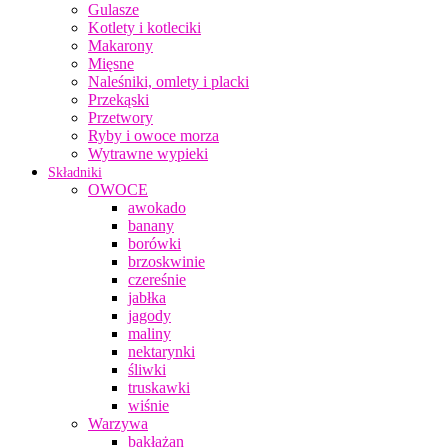
Gulasze
Kotlety i kotleciki
Makarony
Mięsne
Naleśniki, omlety i placki
Przekąski
Przetwory
Ryby i owoce morza
Wytrawne wypieki
Składniki
OWOCE
awokado
banany
borówki
brzoskwinie
czereśnie
jabłka
jagody
maliny
nektarynki
śliwki
truskawki
wiśnie
Warzywa
bakłażan