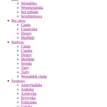
Wegańska
Wegetariańska
bez nabiału
bezglutenowa
Bez cukru
Ciasta
Ciasteczka
Desery
Muffinki
Słodycze
Ciasta
Ciastka
Desery
Muffinki
Serniki
Tarty
Torty
Wegańskie ciasta
Światowo
Amerykańska
Arabska
Azjatycka
Brytyjska
Francuska
Grecka