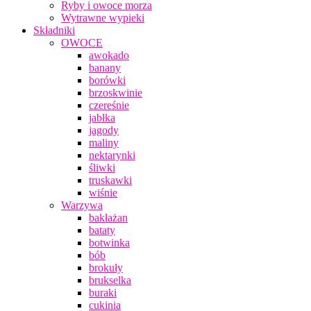
Ryby i owoce morza
Wytrawne wypieki
Składniki
OWOCE
awokado
banany
borówki
brzoskwinie
czereśnie
jabłka
jagody
maliny
nektarynki
śliwki
truskawki
wiśnie
Warzywa
bakłażan
bataty
botwinka
bób
brokuły
brukselka
buraki
cukinia