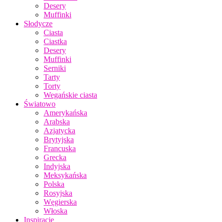
Desery
Muffinki
Słodycze
Ciasta
Ciastka
Desery
Muffinki
Serniki
Tarty
Torty
Wegańskie ciasta
Światowo
Amerykańska
Arabska
Azjatycka
Brytyjska
Francuska
Grecka
Indyjska
Meksykańska
Polska
Rosyjska
Węgierska
Włoska
Inspiracje