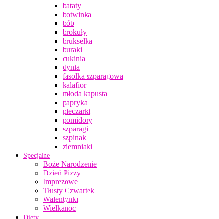
bataty
botwinka
bób
brokuły
brukselka
buraki
cukinia
dynia
fasolka szparagowa
kalafior
młoda kapusta
papryka
pieczarki
pomidory
szparagi
szpinak
ziemniaki
Specjalne
Boże Narodzenie
Dzień Pizzy
Imprezowe
Tłusty Czwartek
Walentynki
Wielkanoc
Diety