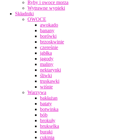
Ryby i owoce morza
Wytrawne wypieki
Składniki
OWOCE
awokado
banany
borówki
brzoskwinie
czereśnie
jabłka
jagody
maliny
nektarynki
śliwki
truskawki
wiśnie
Warzywa
bakłażan
bataty
botwinka
bób
brokuły
brukselka
buraki
cukinia