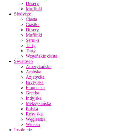
Desery
Muffinki
Słodycze
Ciasta
Ciastka
Desery
Muffinki
Serniki
Tarty
Torty
Wegańskie ciasta
Światowo
Amerykańska
Arabska
Azjatycka
Brytyjska
Francuska
Grecka
Indyjska
Meksykańska
Polska
Rosyjska
Węgierska
Włoska
Inspiracje