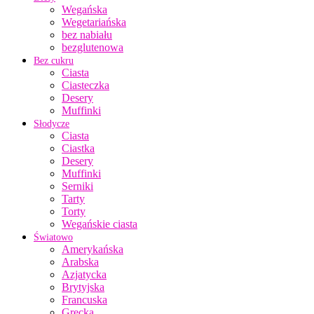
Wegańska
Wegetariańska
bez nabiału
bezglutenowa
Bez cukru
Ciasta
Ciasteczka
Desery
Muffinki
Słodycze
Ciasta
Ciastka
Desery
Muffinki
Serniki
Tarty
Torty
Wegańskie ciasta
Światowo
Amerykańska
Arabska
Azjatycka
Brytyjska
Francuska
Grecka