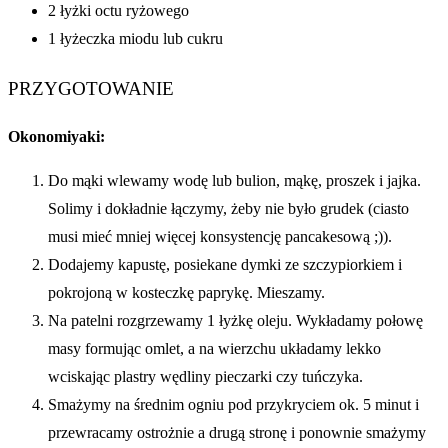
2 łyżki octu ryżowego
1 łyżeczka miodu lub cukru
PRZYGOTOWANIE
Okonomiyaki:
Do mąki wlewamy wodę lub bulion, mąkę, proszek i jajka.
Solimy i dokładnie łączymy, żeby nie było grudek (ciasto
musi mieć mniej więcej konsystencję pancakesową ;)).
Dodajemy kapustę, posiekane dymki ze szczypiorkiem i
pokrojoną w kosteczkę paprykę. Mieszamy.
Na patelni rozgrzewamy 1 łyżkę oleju. Wykładamy połowę
masy formując omlet, a na wierzchu układamy lekko
wciskając plastry wędliny pieczarki czy tuńczyka.
Smażymy na średnim ogniu pod przykryciem ok. 5 minut i
przewracamy ostrożnie a drugą stronę i ponownie smażymy