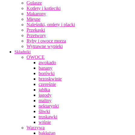
Gulasze
Kotlety i kotleciki
Makarony
Mięsne
Naleśniki, omlety i placki
Przekąski
Przetwory
Ryby i owoce morza
Wytrawne wypieki
Składniki
OWOCE
awokado
banany
borówki
brzoskwinie
czereśnie
jabłka
jagody
maliny
nektarynki
śliwki
truskawki
wiśnie
Warzywa
bakłażan