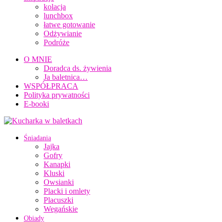
kolacja
lunchbox
łatwe gotowanie
Odżywianie
Podróże
O MNIE
Doradca ds. żywienia
Ja baletnica…
WSPÓŁPRACA
Polityka prywatności
E-booki
Śniadania
Jajka
Gofry
Kanapki
Kluski
Owsianki
Placki i omlety
Placuszki
Wegańskie
Obiady