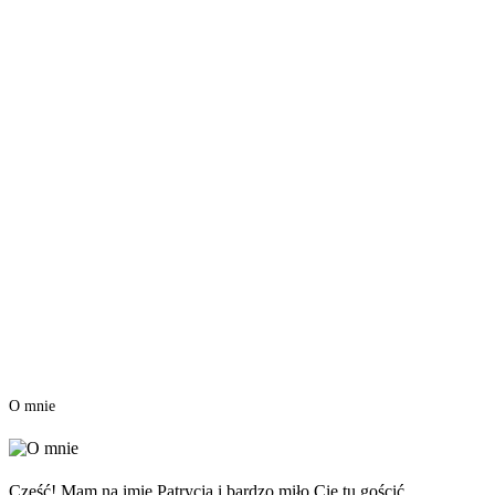
O mnie
Cześć! Mam na imię Patrycja i bardzo miło Cię tu gościć.