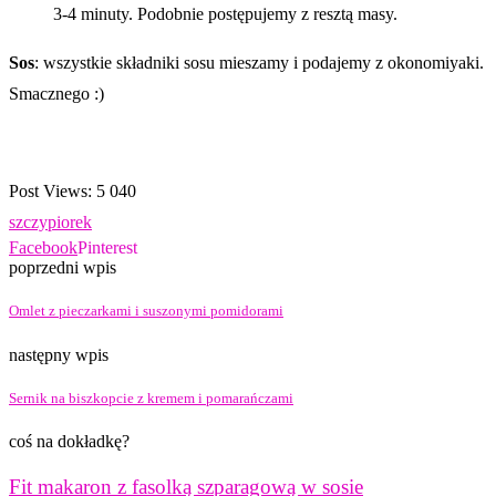
3-4 minuty. Podobnie postępujemy z resztą masy.
Sos
: wszystkie składniki sosu mieszamy i podajemy z okonomiyaki.
Smacznego :)
Post Views:
5 040
szczypiorek
Facebook
Pinterest
poprzedni wpis
Omlet z pieczarkami i suszonymi pomidorami
następny wpis
Sernik na biszkopcie z kremem i pomarańczami
coś na dokładkę?
Fit makaron z fasolką szparagową w sosie