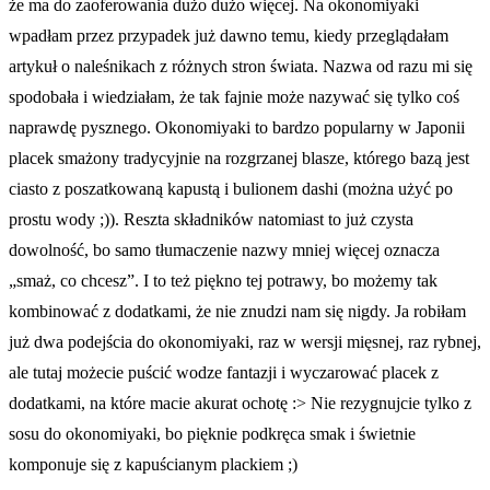
że ma do zaoferowania dużo dużo więcej. Na okonomiyaki
wpadłam przez przypadek już dawno temu, kiedy przeglądałam
artykuł o naleśnikach z różnych stron świata. Nazwa od razu mi się
spodobała i wiedziałam, że tak fajnie może nazywać się tylko coś
naprawdę pysznego. Okonomiyaki to bardzo popularny w Japonii
placek smażony tradycyjnie na rozgrzanej blasze, którego bazą jest
ciasto z poszatkowaną kapustą i bulionem dashi (można użyć po
prostu wody ;)). Reszta składników natomiast to już czysta
dowolność, bo samo tłumaczenie nazwy mniej więcej oznacza
„smaż, co chcesz”. I to też piękno tej potrawy, bo możemy tak
kombinować z dodatkami, że nie znudzi nam się nigdy. Ja robiłam
już dwa podejścia do okonomiyaki, raz w wersji mięsnej, raz rybnej,
ale tutaj możecie puścić wodze fantazji i wyczarować placek z
dodatkami, na które macie akurat ochotę :> Nie rezygnujcie tylko z
sosu do okonomiyaki, bo pięknie podkręca smak i świetnie
komponuje się z kapuścianym plackiem ;)