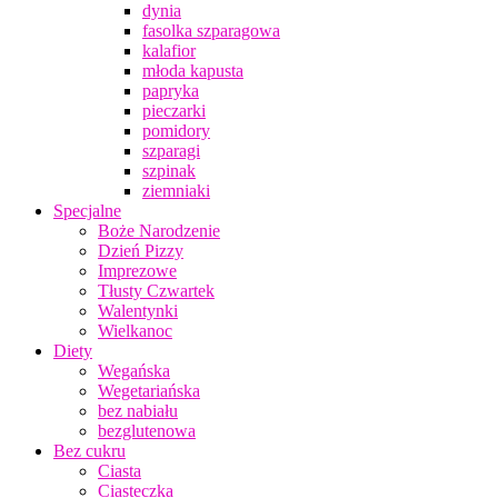
dynia
fasolka szparagowa
kalafior
młoda kapusta
papryka
pieczarki
pomidory
szparagi
szpinak
ziemniaki
Specjalne
Boże Narodzenie
Dzień Pizzy
Imprezowe
Tłusty Czwartek
Walentynki
Wielkanoc
Diety
Wegańska
Wegetariańska
bez nabiału
bezglutenowa
Bez cukru
Ciasta
Ciasteczka