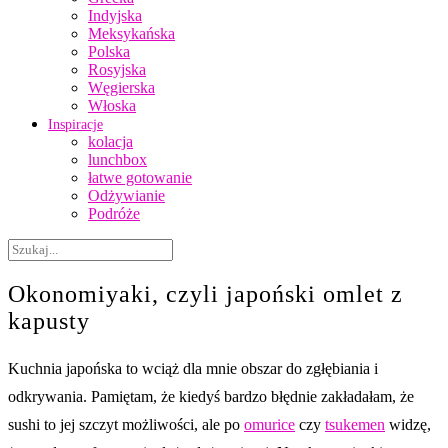
Indyjska
Meksykańska
Polska
Rosyjska
Węgierska
Włoska
Inspiracje
kolacja
lunchbox
łatwe gotowanie
Odżywianie
Podróże
Okonomiyaki, czyli japoński omlet z
kapusty
Kuchnia japońska to wciąż dla mnie obszar do zgłębiania i
odkrywania. Pamiętam, że kiedyś bardzo błędnie zakładałam, że
sushi to jej szczyt możliwości, ale po
omurice
czy
tsukemen
widzę,