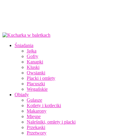
Śniadania
Jajka
Gofry
Kanapki
Kluski
Owsianki
Placki i omlety
Placuszki
Wegańskie
Obiady
Gulasze
Kotlety i kotleciki
Makarony
Mięsne
Naleśniki, omlety i placki
Przekąski
Przetwory