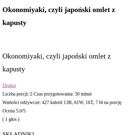
Okonomiyaki, czyli japoński omlet z
kapusty
Okonomiyaki, czyli japoński omlet z
kapusty
Drukuj
Liczba porcji:
2
Czas przygotowania:
30 minut
Wartości odżywcze:
427 kalorii
13B, 61W, 16T, 7 bł na porcję
Ocena
5.0
/5
(
1
głos )
SKŁADNIKI