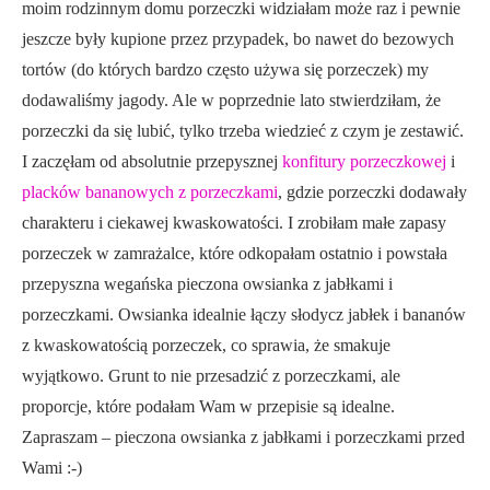
moim rodzinnym domu porzeczki widziałam może raz i pewnie
jeszcze były kupione przez przypadek, bo nawet do bezowych
tortów (do których bardzo często używa się porzeczek) my
dodawaliśmy jagody. Ale w poprzednie lato stwierdziłam, że
porzeczki da się lubić, tylko trzeba wiedzieć z czym je zestawić.
I zaczęłam od absolutnie przepysznej
konfitury porzeczkowej
i
placków bananowych z porzeczkami
, gdzie porzeczki dodawały
charakteru i ciekawej kwaskowatości. I zrobiłam małe zapasy
porzeczek w zamrażalce, które odkopałam ostatnio i powstała
przepyszna wegańska pieczona owsianka z jabłkami i
porzeczkami. Owsianka idealnie łączy słodycz jabłek i bananów
z kwaskowatością porzeczek, co sprawia, że smakuje
wyjątkowo. Grunt to nie przesadzić z porzeczkami, ale
proporcje, które podałam Wam w przepisie są idealne.
Zapraszam – pieczona owsianka z jabłkami i porzeczkami przed
Wami :-)