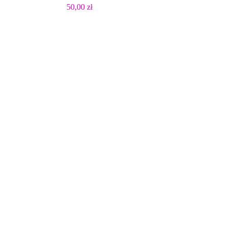
Oceniono
50,00
zł
5.00
na 5