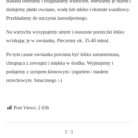
Banana obieramy i rozgniatamy widelcem. Mieszamy je razem i
dodajemy płatki owsiane, wodę lub mleko i ekstrakt waniliowy.
Przekładamy do naczynia żaroodpornego.
Na wierzchu wysypujemy umyte i osuszone porzeczki lekko
wciskając je w owsiankę. Pieczemy ok. 35-40 minut.
Po tym czasie owsianka powinna być lekko zarumieniona,
chrupiąca z zewnątrz i miękka w środku. Wyjmujemy i
podajemy z syropem klonowym / jogurtem / masłem
orzechowym. Smacznego :-)
Post Views:
2 636