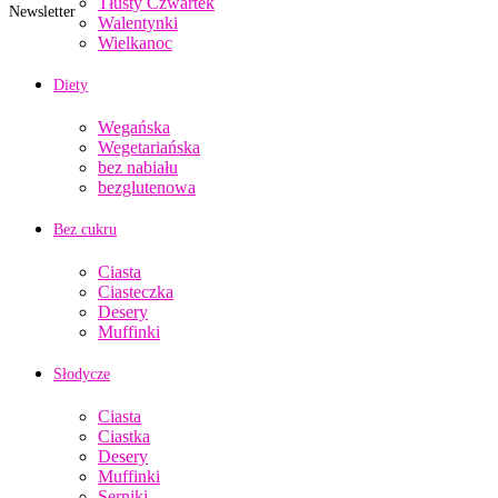
Tłusty Czwartek
Newsletter
Walentynki
Wielkanoc
Diety
Wegańska
Wegetariańska
bez nabiału
bezglutenowa
Bez cukru
Ciasta
Ciasteczka
Desery
Muffinki
Słodycze
Ciasta
Ciastka
Desery
Muffinki
Serniki