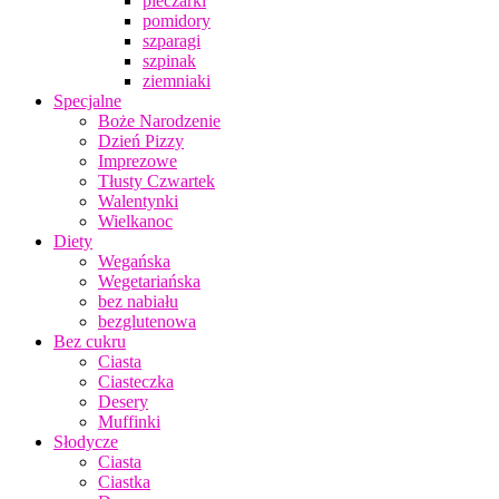
pieczarki
pomidory
szparagi
szpinak
ziemniaki
Specjalne
Boże Narodzenie
Dzień Pizzy
Imprezowe
Tłusty Czwartek
Walentynki
Wielkanoc
Diety
Wegańska
Wegetariańska
bez nabiału
bezglutenowa
Bez cukru
Ciasta
Ciasteczka
Desery
Muffinki
Słodycze
Ciasta
Ciastka