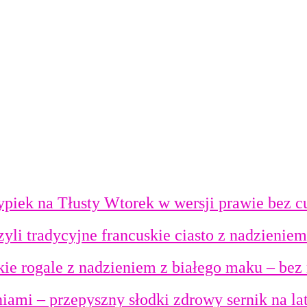
ypiek na Tłusty Wtorek w wersji prawie bez c
 czyli tradycyjne francuskie ciasto z nadzien
dkie rogale z nadzieniem z białego maku – b
niami – przepyszny słodki zdrowy sernik na la