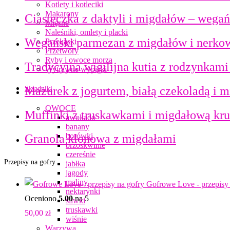
Kotlety i kotleciki
Makarony
Ciasteczka z daktyli i migdałów – wegańs
Mięsne
Naleśniki, omlety i placki
Wegański parmezan z migdałów i nerkow
Przekąski
Przetwory
Ryby i owoce morza
Tradycyjna wigilijna kutia z rodzynkami
Wytrawne wypieki
Mazurek z jogurtem, białą czekoladą i m
Składniki
OWOCE
Muffinki z truskawkami i migdałową kr
awokado
banany
borówki
Granola klonowa z migdałami
brzoskwinie
czereśnie
Przepisy na gofry
jabłka
jagody
maliny
Gofrowe Love - przepisy 
nektarynki
Oceniono
5.00
na 5
śliwki
truskawki
50,00
zł
wiśnie
Warzywa