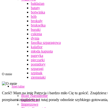
bakłażan
bataty
botwinka
bób
brokuły
brukselka
buraki
cukinia
dynia
fasolka szparagowa
kalafior
młoda kapusta
papryka
pieczarki
pomidory
szparagi
szpinak
O mnie
ziemniaki
Specjalne
Cześć! Mam na imię Patrycja i bardzo miło Cię tu gościć. Znajdzies
Boże Narodzenie
przepisami znajdziesz też tutaj porady odnośnie szybkiego gotowania,
Dzień Pizzy
Imprezowe