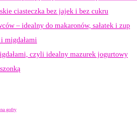
kie ciasteczka bez jajek i bez cukru
ców – idealny do makaronów, sałatek i zup
 i migdałami
igdałami, czyli idealny mazurek jogurtowy
uszonką
na gofry