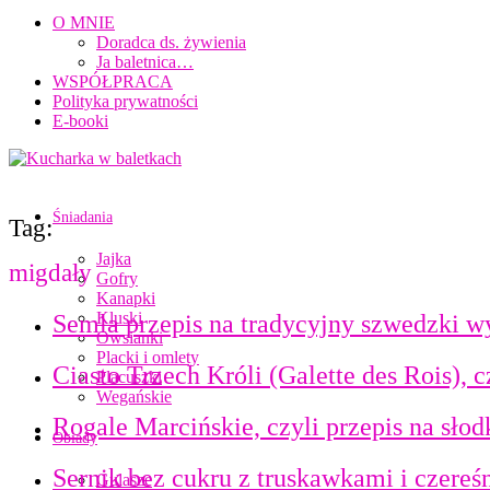
O MNIE
Doradca ds. żywienia
Ja baletnica…
WSPÓŁPRACA
Polityka prywatności
E-booki
Śniadania
Tag:
Jajka
migdały
Gofry
Kanapki
Kluski
Semla przepis na tradycyjny szwedzki w
Owsianki
Placki i omlety
Ciasto Trzech Króli (Galette des Rois),
Placuszki
Wegańskie
Rogale Marcińskie, czyli przepis na sło
Obiady
Sernik bez cukru z truskawkami i czereś
Gulasze