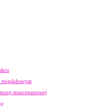
ukru
iem migdałowym
ez masy marcepanowej
to