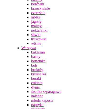
borówki
brzoskwinie
czereśnie
jabłka
jagody
maliny
nektarynki
śliwki
truskawki
wiśnie
Warzywa
bakłażan
bataty
botwinka
bób
brokuły
brukselka
buraki
cukinia
dynia
fasolka szparagowa
kalafior
młoda kapusta
papryka