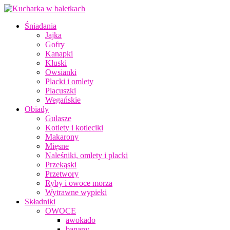
Śniadania
Jajka
Gofry
Kanapki
Kluski
Owsianki
Placki i omlety
Placuszki
Wegańskie
Obiady
Gulasze
Kotlety i kotleciki
Makarony
Mięsne
Naleśniki, omlety i placki
Przekąski
Przetwory
Ryby i owoce morza
Wytrawne wypieki
Składniki
OWOCE
awokado
banany