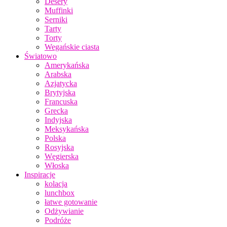
Desery
Muffinki
Serniki
Tarty
Torty
Wegańskie ciasta
Światowo
Amerykańska
Arabska
Azjatycka
Brytyjska
Francuska
Grecka
Indyjska
Meksykańska
Polska
Rosyjska
Węgierska
Włoska
Inspiracje
kolacja
lunchbox
łatwe gotowanie
Odżywianie
Podróże